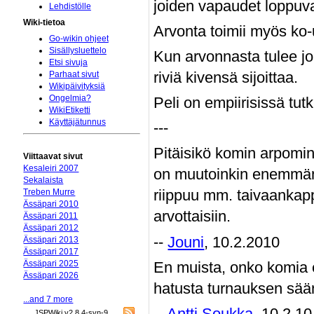
joiden vapaudet loppuva
Lehdistölle
Wiki-tietoa
Arvonta toimii myös ko
Go-wikin ohjeet
Sisällysluettelo
Kun arvonnasta tulee jok
Etsi sivuja
riviä kivensä sijoittaa.
Parhaat sivut
Wikipäivityksiä
Ongelmia?
Peli on empiirisissä tu
WikiEtiketti
Käyttäjätunnus
---
Pitäisikö komin arpomin
Viittaavat sivut
Kesaleiri 2007
on muutoinkin enemmän m
Sekalaista
riippuu mm. taivaankapp
Treben Murre
Ässäpari 2010
arvottaisiin.
Ässäpari 2011
Ässäpari 2012
--
Jouni
, 10.2.2010
Ässäpari 2013
Ässäpari 2017
En muista, onko komia 
Ässäpari 2025
Ässäpari 2026
hatusta turnauksen sään
...and 7 more
--
Antti Soukka
, 10.2.10
JSPWiki v2.8.4-svn-9