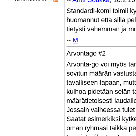
Standardi-komi toimii ky
huomannut että sillä pel
tietysti vähemmän ja mu
--
M
Arvontago #2
Arvonta-go voi myös tark
sovitun määrän vastusta
tavalliseen tapaan, mutt
kulhoa pidetään selän ta
määrätietoisesti laudal
Jossain vaiheessa tulet 
Saatat esimerkiksi kytk
oman ryhmäsi taikka pe