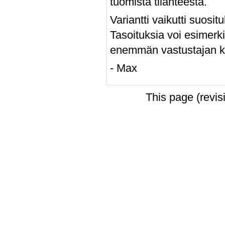
tuomista tilanteesta.
Variantti vaikutti suositu
Tasoituksia voi esimerk
enemmän vastustajan ki
- Max
This page (revi