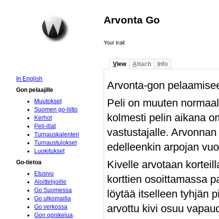
Arvonta Go
Your trail:
V
iew
A
ttach
I
nfo
In English
Arvonta-gon pelaamiseen
Gon pelaajille
Peli on muuten normaali
Muutokset
Suomen go-liitto
kolmesti pelin aikana om
Kerhot
Peli-illat
vastustajalle. Arvonnan 
Turnauskalenteri
Turnaustulokset
edelleenkin arpojan vuo
Luokitukset
Kivelle arvotaan korteill
Go-tietoa
Etusivu
korttien osoittamassa pa
Aloittelijoille
Go Suomessa
löytää itselleen tyhjän 
Go ulkomailla
arvottu kivi osuu vapau
Go verkossa
Gon opiskelua