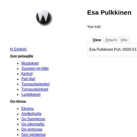
Esa Pulkkinen
Your trail:
V
iew
A
ttach
I
nfo
In English
Esa Pulkkinen Puh. 0500-5
Gon pelaajille
Muutokset
Suomen go-liitto
Kerhot
Peli-illat
Turnauskalenteri
Turnaustulokset
Luokitukset
Go-tietoa
Etusivu
Aloittelijoille
Go Suomessa
Go ulkomailla
Go verkossa
Gon opiskelua