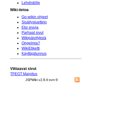
Lehdistölle
Wiki-tietoa
Go-wikin ohjeet
Sisällysluettelo
Etsi sivuja
Parhaat sivut
Wikipäivityksiä
Ongelmia?
WikiEtiketti
Käyttäjätunnus
Viittaavat sivut
TPEGT Majoitus
JSPWiki v2.8.4-svn-9