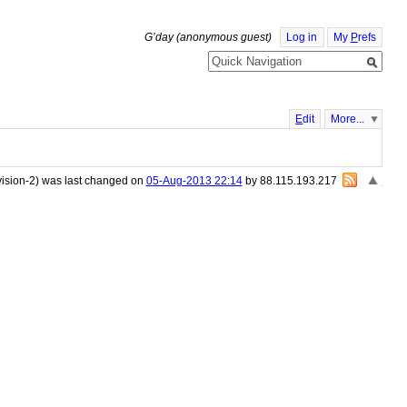
G’day (anonymous guest)
Log in
My
P
refs
E
dit
More...
vision-2) was last changed on
05-Aug-2013 22:14
by 88.115.193.217
«