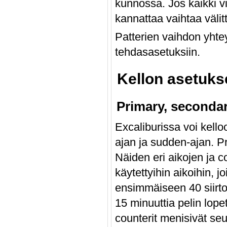
kunnossa. Jos kaikki vii
kannattaa vaihtaa välit
Patterien vaihdon yhte
tehdasasetuksiin.
Kellon asetuks
Primary, seconda
Excaliburissa voi kell
ajan ja sudden-ajan. Pr
Näiden eri aikojen ja c
käytettyihin aikoihin, j
ensimmäiseen 40 siirto
15 minuuttia pelin lope
counterit menisivät seu