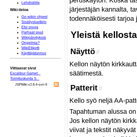
peruskäytön. Koska täss
Lehdistölle
järjestäjän kannalta, ta
Wiki-tietoa
todennäköisesti tarjoa 
Go-wikin ohjeet
Sisällysluettelo
Etsi sivuja
Yleistä kellosta
Parhaat sivut
Wikipäivityksiä
Ongelmia?
WikiEtiketti
Näyttö
#
Käyttäjätunnus
Kellon näytön kirkkautt
Viittaavat sivut
säätimestä.
Excalibur Gamet...
Toimituskunta S...
JSPWiki v2.8.4-svn-9
Patterit
#
Kello syö neljä AA-patt
Tapahtuman alussa on h
Jos kellon näytön kirk
viivat ja tekstit näkyvä