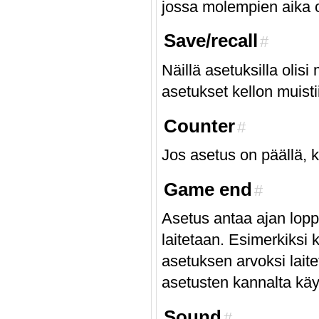
jossa molempien aika 
Save/recall
#
Näillä asetuksilla olisi
asetukset kellon muistii
Counter
#
Jos asetus on päällä, k
Game end
#
Asetus antaa ajan lopp
laitetaan. Esimerkiksi
asetuksen arvoksi lait
asetusten kannalta kä
Sound
#