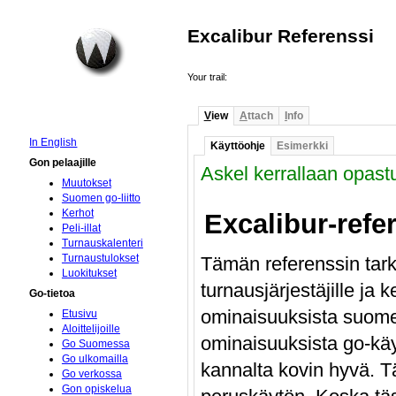
Excalibur Referenssi
Your trail:
V
iew
A
ttach
I
nfo
In English
Käyttöohje
Esimerkki
Gon pelaajille
Askel kerrallaan opastu
Muutokset
Suomen go-liitto
Kerhot
Excalibur-refer
Peli-illat
Turnauskalenteri
Turnaustulokset
Tämän referenssin tarko
Luokitukset
turnausjärjestäjille ja k
Go-tietoa
ominaisuuksista suomeks
Etusivu
Aloittelijoille
ominaisuuksista go-käy
Go Suomessa
Go ulkomailla
kannalta kovin hyvä. Tä
Go verkossa
Gon opiskelua