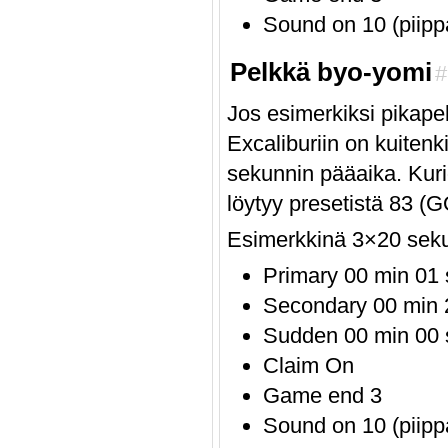
Sound on 10 (piipp
Pelkkä byo-yomi
#
Jos esimerkiksi pikape
Excaliburiin on kuitenk
sekunnin pääaika. Kuri
löytyy presetistä 83 (
Esimerkkinä 3×20 seku
Primary 00 min 01 
Secondary 00 min 2
Sudden 00 min 00 
Claim On
Game end 3
Sound on 10 (piipp