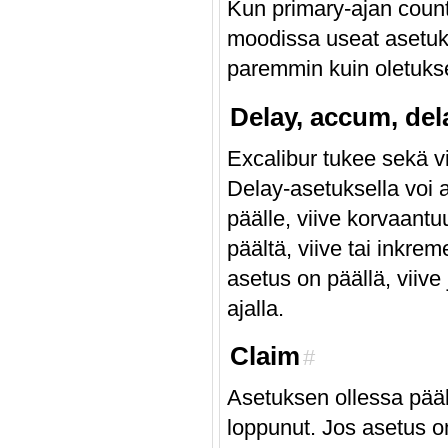
Kun primary-ajan count
moodissa useat asetuk
paremmin kuin oletuks
Delay, accum, dela
Excalibur tukee sekä vi
Delay-asetuksella voi 
päälle, viive korvaantu
päältä, viive tai inkre
asetus on päällä, viive
ajalla.
Claim
#
Asetuksen ollessa pääl
loppunut. Jos asetus on