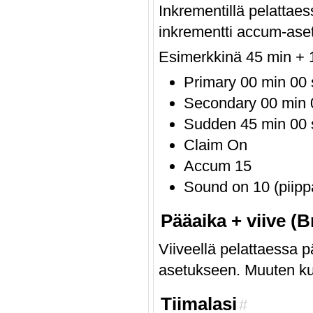
Inkrementillä pelattae
inkrementti accum-ase
Esimerkkinä 45 min + 15
Primary 00 min 00 
Secondary 00 min 0
Sudden 45 min 00 
Claim On
Accum 15
Sound on 10 (piipp
Pääaika + viive (B
Viiveellä pelattaessa 
asetukseen. Muuten kui
Tiimalasi
#