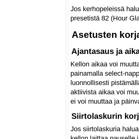
Jos kerhopeleissä haluaa
presetistä 82 (Hour Gla
Asetusten korj
Ajantasaus ja aik
Kellon aikaa voi muutta
painamalla select-nappi
luonnollisesti pistämäl
aktiivista aikaa voi mu
ei voi muuttaa ja päinv
Siirtolaskurin kor
Jos siirtolaskuria halua
kellon laittaa pauselle