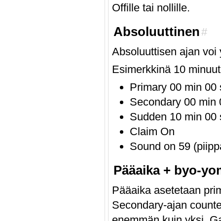
Offille tai nollille.
Absoluuttinen
#
Absoluuttisen ajan voi 
Esimerkkinä 10 minuuti
Primary 00 min 00 
Secondary 00 min 0
Sudden 10 min 00 
Claim On
Sound on 59 (piipp
Pääaika + byo-yo
Pääaika asetetaan prim
Secondary-ajan counter
enemmän kuin yksi, Ga