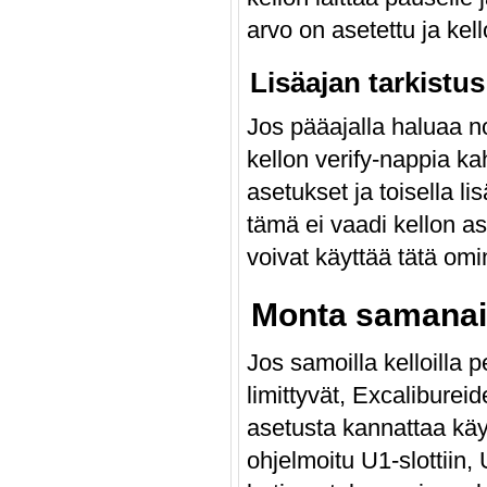
arvo on asetettu ja kell
Lisäajan tarkistus
Jos pääajalla haluaa no
kellon verify-nappia k
asetukset ja toisella li
tämä ei vaadi kellon a
voivat käyttää tätä omi
Monta samanaik
Jos samoilla kelloilla p
limittyvät, Excalibureid
asetusta kannattaa käyt
ohjelmoitu U1-slottiin, 