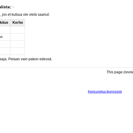
lista:
#
, jos et kutsua ole vielä saanut:
kitus
Kerho
an
aaja. Pelaan vain pakon edessä.
This page (revi
Keskustelua lisenssistä