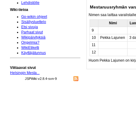
Lehdistölle
Mestaruusryhmän vara
Wiki-tietoa
Nimen saa laittaa varalistalle
Go-wikin ohjeet
Sisällysluettelo
Nimi
Luo
Etsi sivuja
9
Parhaat sivut
Wikipäivityksiä
10
Pekka Lajunen
3 d
Ongelmia?
11
WikiEtiketti
12
Käyttäjätunnus
Huom Pekka Lajunen on kirj
Viittaavat sivut
Helsingin Mesta...
JSPWiki v2.8.4-svn-9