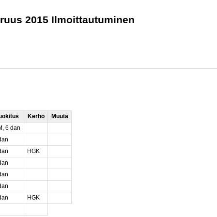
ruus 2015 Ilmoittautuminen
uokitus
Kerho
Muuta
, 6 dan
dan
dan
HGK
dan
dan
dan
dan
HGK