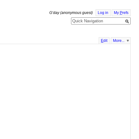
G’day (anonymous guest)
Log in
My
P
refs
E
dit
More...