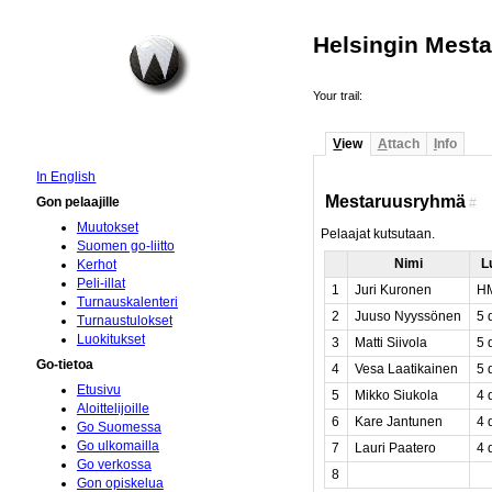
Helsingin Mesta
Your trail:
V
iew
A
ttach
I
nfo
In English
Mestaruusryhmä
Gon pelaajille
#
Muutokset
Pelaajat kutsutaan.
Suomen go-liitto
Nimi
L
Kerhot
Peli-illat
1
Juri Kuronen
HM
Turnauskalenteri
2
Juuso Nyyssönen
5 
Turnaustulokset
Luokitukset
3
Matti Siivola
5 
Go-tietoa
4
Vesa Laatikainen
5 
Etusivu
5
Mikko Siukola
4 
Aloittelijoille
6
Kare Jantunen
4 
Go Suomessa
Go ulkomailla
7
Lauri Paatero
4 
Go verkossa
8
Gon opiskelua