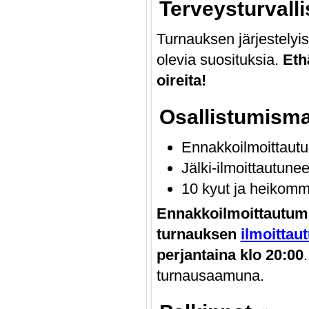
Terveysturvall
Turnauksen järjestely
olevia suosituksia.
Eth
oireita!
Osallistumism
Ennakkoilmoittautu
Jälki-ilmoittautune
10 kyut ja heikomm
Ennakkoilmoittautumine
turnauksen
ilmoittau
perjantaina klo 20:00
turnausaamuna.