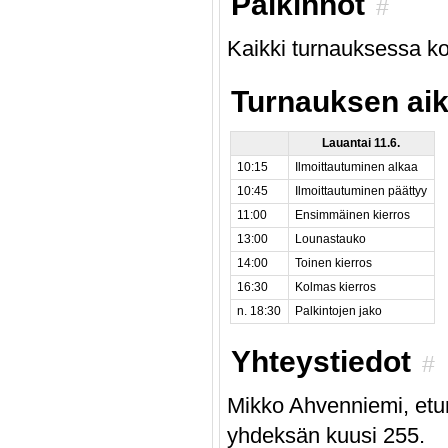
Palkinnot
#
Kaikki turnauksessa ko
Turnauksen ai
Lauantai 11.6.
10:15
Ilmoittautuminen alkaa
10:45
Ilmoittautuminen päättyy
11:00
Ensimmäinen kierros
13:00
Lounastauko
14:00
Toinen kierros
16:30
Kolmas kierros
n. 18:30
Palkintojen jako
Yhteystiedot
#
Mikko Ahvenniemi, etu
yhdeksän kuusi 255.