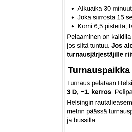
Alkuaika 30 minuut
Joka siirrosta 15 se
Komi 6,5 pistettä, t
Pelaaminen on kaikilla k
jos siltä tuntuu.
Jos aio
turnausjärjestäjille ri
Turnauspaikk
Turnaus pelataan Helsi
3 D, −1. kerros
. Pelip
Helsingin rautatieasem
metrin päässä turnausp
ja bussilla.