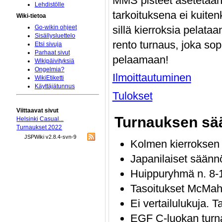
MMS pisteet asetetaan
Lehdistölle
tarkoituksena ei kuitenk
Wiki-tietoa
sillä kierroksia pelata
Go-wikin ohjeet
Sisällysluettelo
rento turnaus, joka sopi
Etsi sivuja
Parhaat sivut
pelaamaan!
Wikipäivityksiä
Ongelmia?
Ilmoittautuminen
WikiEtiketti
Käyttäjätunnus
Tulokset
Viittaavat sivut
Turnauksen sä
Helsinki Casual...
Turnaukset 2022
JSPWiki v2.8.4-svn-9
Kolmen kierrokse
Japanilaiset säänn
Huippuryhmä n. 8-1
Tasoitukset McMaho
Ei vertailulukuja. T
EGF C-luokan turn