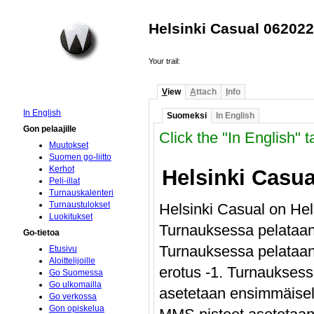
Helsinki Casual 06202
Your trail:
V
iew
A
ttach
I
nfo
In English
Suomeksi
In English
Gon pelaajille
Click the "In English" t
Muutokset
Suomen go-liitto
Kerhot
Helsinki Casua
Peli-illat
Turnauskalenteri
Turnaustulokset
Helsinki Casual on Hel
Luokitukset
Turnauksessa pelataan
Go-tietoa
Turnauksessa pelataan 
Etusivu
Aloittelijoille
erotus -1. Turnaukses
Go Suomessa
Go ulkomailla
asetetaan ensimmäisel
Go verkossa
Gon opiskelua