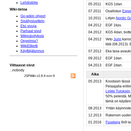
Lehdistölle
05.2011
KGS 1dan.
Wiki-tietoa
07.2011
Osallistun
Exper
Go-wikin ohjeet
10.2011
Liityin
Nordic G
Sisällysluettelo
04.2012
EGF 1kyu.
Etsi sivuja
Parhaat sivut
04.2012
KGS 4dan, botte
Wikipäivityksiä
04.2012
Veto
Jurin
kanssa
Ongelmia?
tätä (08.2013).
WikiEtiketti
Käyttäjätunnus
07.2012
Eka tasa-avauks
09.2012
EGF 1dan.
Viittaavat sivut
04.2013
EGF 2dan.
...nobody
Aika
JSPWiki v2.8.4-svn-9
05.2013
Koodasin tässä h
Pelaajalla erill
Linkki Tuloksiin
50% peleistä. M
tämä on käytänn
08.2013
Yritän käynnist
12.2013
Rakensin uuden 
01.2016
Fusekeja
9x9 la