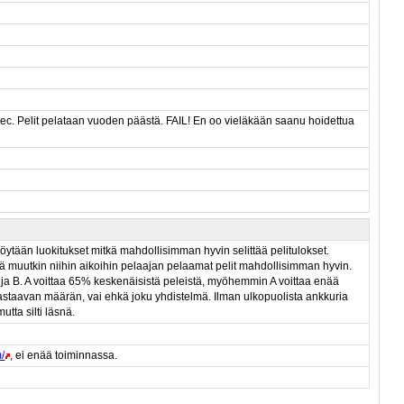
5sec. Pelit pelataan vuoden päästä. FAIL! En oo vieläkään saanu hoidettua
löytään luokitukset mitkä mahdollisimman hyvin selittää pelitulokset.
ittää muutkin niihin aikoihin pelaajan pelaamat pelit mahdollisimman hyvin.
A ja B. A voittaa 65% keskenäisistä peleistä, myöhemmin A voittaa enää
vastaavan määrän, vai ehkä joku yhdistelmä. Ilman ulkopuolista ankkuria
tta silti läsnä.
/
, ei enää toiminnassa.