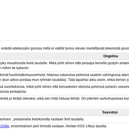
g
steitä edetessäni goossa millä ei välillä tunnu olevan merkittävää tekemistä goon
Ongelma
kyky visualisoida kiviä laudalle. Mikä johti siihen että pelaajia kenelle pystyin antam
mihin ite kykenin.
tömät huolimattomuusvirheet, hitaissa vakavissa peleissä saatoin vahingossa ataro
n (kun aikoo poistaa mun ryhmän laudalta). Tätä tapahtui aika usein, ehkä kerran jo
sä suorituksissa, mikä johti siihen että turnauksien ekoissa peleissä pelasin us
uissa pelaajissa.
inkä jo tietää oikeaksi, eikä sen mitä haluaa tehdä. On jotenkin surkuhupaisaa kun t
Saavutus
aamisen , pelaamalla tietokonetta vastaan 9x9 laudalla.
KGSlle
, ensimmäinen peli ihmistä vastaan. Aloitan KGS 14kyu tasolta.