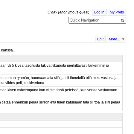
G’day (anonymous guest)
Log in
My
P
refs
E
dit
More...
 kanssa..
aan yli 5 kiveä tasoitusta lukivat tikapuita merkittävästi tarkemmin ja
ida oman ryhmän, huomaamatta sitä, ja sit ihmetellä että miks vastustaja
ka viides peli, keskivertona.
eamman kiven vahvempana kun viimeisissä peleissä, kun vertaa vastaavaan
ietää ennenkun pelaa siirron että tulen katumaan tätä siirtoa ja silti pelaa