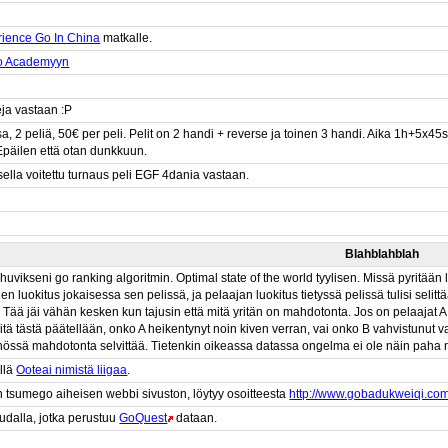
ience Go In China
matkalle.
o Academyyn
ja vastaan :P
, 2 peliä, 50€ per peli. Pelit on 2 handi + reverse ja toinen 3 handi. Aika 1h+5x4
 Epäilen että otan dunkkuun.
ella voitettu turnaus peli EGF 4dania vastaan.
Blahblahblah
uvikseni go ranking algoritmin. Optimal state of the world tyylisen. Missä pyritään 
inen luokitus jokaisessa sen pelissä, ja pelaajan luokitus tietyssä pelissä tulisi sel
. Tää jäi vähän kesken kun tajusin että mitä yritän on mahdotonta. Jos on pelaajat 
itä tästä päätellään, onko A heikentynyt noin kiven verran, vai onko B vahvistunut 
össä mahdotonta selvittää. Tietenkin oikeassa datassa ongelma ei ole näin paha mu
ellä
Ooteai nimistä liigaa
.
tsumego aiheisen webbi sivuston, löytyy osoitteesta
http://www.gobadukweiqi.com
udalla, jotka perustuu
GoQuest
dataan.