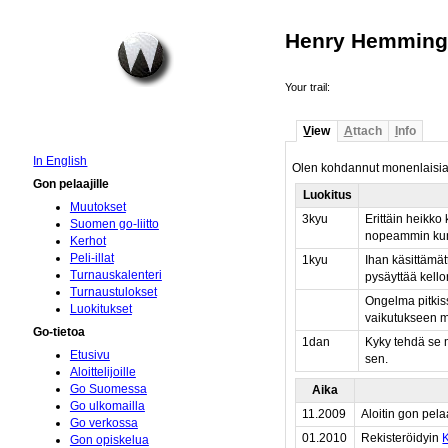
Henry Hemmin
Your trail:
V
iew
A
ttach
I
nfo
In English
Olen kohdannut monenlaisia e
Gon pelaajille
Luokitus
Muutokset
3kyu
Erittäin heikko 
Suomen go-liitto
nopeammin kun 
Kerhot
Peli-illat
1kyu
Ihan käsittämät
Turnauskalenteri
pysäyttää kello
Turnaustulokset
Ongelma pitkis
Luokitukset
vaikutukseen m
Go-tietoa
1dan
Kyky tehdä se m
Etusivu
sen.
Aloittelijoille
Go Suomessa
Aika
Go ulkomailla
11.2009
Aloitin gon pel
Go verkossa
01.2010
Rekisteröidyin
Gon opiskelua