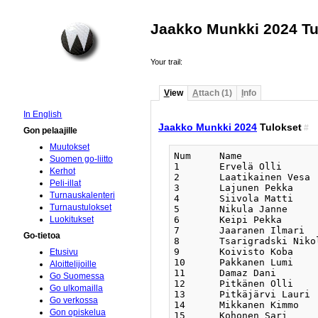
Jaakko Munkki 2024 Tu
Your trail:
V
iew
A
ttach (1)
I
nfo
In English
Jaakko Munkki 2024
Tulokset
#
Gon pelaajille
Muutokset
Num 	Name 	            Rank    Co	Club 	NbW 	R 1 	R 2 	R 3 	R 4 	R 5 	R 6 	MMS	SOS	SOSOS

Suomen go-liitto
1 	Ervelä Olli	    4D	    Fi	Kanp	6	10+/w0	2+/b0	3+/b0	6+/w0	4+/w0	5+/w0	35	191	1154

Kerhot
2 	Laatikainen Vesa    5D	    FI	EGo	5	5+/b0	1-/w0	4+/b0	3+/w0	6+/w0	7+/b0	34	193	1155

Peli-illat
3 	Lajunen Pekka	    2D	    FI	HGK	3	6+/w0	4+/b0	1-/w0	2-/b0	5-/w0	11+/b0	32	194	1149

Turnauskalenteri
4 	Siivola Matti	    5D	    FI	HGK	3	8+/b0	3-/w0	2-/w0	7+/w0	1-/b0	6+/b0	32	194	1145

Turnaustulokset
5 	Nikula Janne	    2D	    FI	Ylig	3	2-/w0	6-/b0	8+/w0	11+/w0	3+/b0	1-/b0	32	193	1140

6 	Keipi Pekka	    2D	    FI	Ylig	2	3-/b0	5+/w0	7+/w0	1-/b0	2-/b0	4-/w0	31	196	1152

Luokitukset
7 	Jaaranen Ilmari	    2K	    FI	Ylig	3	14+/w0	8+/w0	6-/b0	4-/b0	10+/b0	2-/w0	31	187	1121

Go-tietoa
8 	Tsarigradski Nikola 1D	    FI	Haya	2	4-/w0	7-/b0	5-/b0	12+/w0	9+/w0	0=	31	184	1103

9 	Koivisto Koba	    3K	    FI	Ylig	4	13-/w0	14+/b0	11+/b0	10+/w0	8-/b0	12+/w0	31	178	1071

Etusivu
10 	Pakkanen Lumi	    2K	    FI	Haya	2	1-/b0	11-/w0	12+/w0	9-/b0	7-/w0	17+/b0	30	184	1083

Aloittelijoille
11 	Damaz Dani	    3K		13Ma	3	12+/w0	10+/b0	9-/w0	5-/b0	16+/b0	3-/w0	30	182	1095

Go Suomessa
12 	Pitkänen Olli	    3K	    FI	Ylig	2	11-/b0	15+/w0	10-/b0	8-/b0	18+/w0	9-/b0	29	177	1065

Go ulkomailla
13 	Pitkäjärvi Lauri    5K	    FI	Kanp	4	9+/b0	16+/w0	15-/w0	19+/w5	17-/b0	20+/w9	29	174	938

Go verkossa
14 	Mikkanen Kimmo	    3K	    FI		0	7-/b0	9-/w0	0=	0=	0=	0=	29	170	1013

Gon opiskelua
15 	Kohonen Sari	    5K	    FI	EGo	4	18+/w0	12-/b0	13+/b0	16-/b0	20+/w9	19+/w5	29	170	940
