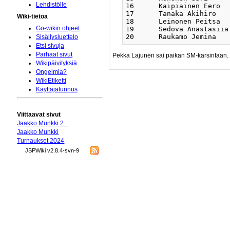
Lehdistölle
16 	Kaipiainen Eero	    5K	    FI	eGo	3	17+/b0	13-/b0	19+/w5	15+/w0	11-/w0	0=	28	169	984

17 	Tanaka Akihiro	    5K		Ylig	3	16-/w0	20+/w9	0=	18+/b0	13+/w0	10-/w0	28	168	957

Wiki-tietoa
18 	Leinonen Peitsa	    6K	    FI	Kanp	2	15-/b0	19-/w4	20+/w9	17-/w0	12-/b0	0+	26	167	912

Go-wikin ohjeet
19 	Sedova Anastasiia   12K	    FI	Ylig	3	20+/w6	18+/b4	16-/b5	13-/b5	0+	15-/b5	23	140	913

Sisällysluettelo
Etsi sivuja
Parhaat sivut
Pekka Lajunen sai paikan SM-karsintaan.
Wikipäivityksiä
Ongelmia?
WikiEtiketti
Käyttäjätunnus
Viittaavat sivut
Jaakko Munkki 2...
Jaakko Munkki
Turnaukset 2024
JSPWiki v2.8.4-svn-9