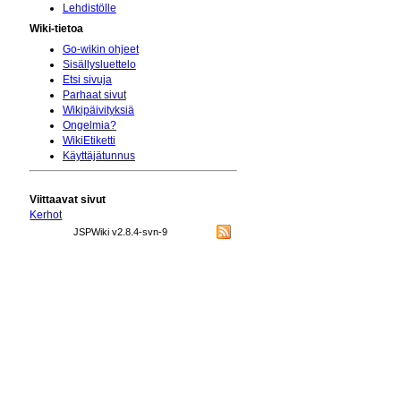
Lehdistölle
Wiki-tietoa
Go-wikin ohjeet
Sisällysluettelo
Etsi sivuja
Parhaat sivut
Wikipäivityksiä
Ongelmia?
WikiEtiketti
Käyttäjätunnus
Viittaavat sivut
Kerhot
JSPWiki v2.8.4-svn-9