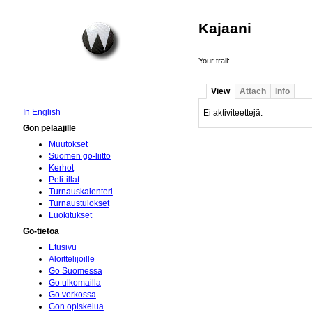
Kajaani
Your trail:
V
iew
A
ttach
I
nfo
In English
Ei aktiviteettejä.
Gon pelaajille
Muutokset
Suomen go-liitto
Kerhot
Peli-illat
Turnauskalenteri
Turnaustulokset
Luokitukset
Go-tietoa
Etusivu
Aloittelijoille
Go Suomessa
Go ulkomailla
Go verkossa
Gon opiskelua