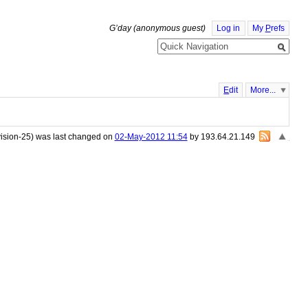
G’day (anonymous guest)
Log in
My
P
refs
E
dit
More...
vision-25) was last changed on
02-May-2012 11:54
by 193.64.21.149
«