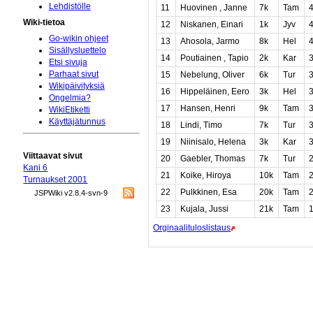
Lehdistölle
11
Huovinen , Janne
7k
Tam
Wiki-tietoa
12
Niskanen, Einari
1k
Jyv
Go-wikin ohjeet
13
Ahosola, Jarmo
8k
Hel
Sisällysluettelo
14
Poutiainen , Tapio
2k
Kar
Etsi sivuja
Parhaat sivut
15
Nebelung, Oliver
6k
Tur
Wikipäivityksiä
16
Hippeläinen, Eero
3k
Hel
Ongelmia?
17
Hansen, Henri
9k
Tam
WikiEtiketti
Käyttäjätunnus
18
Lindi, Timo
7k
Tur
19
Niinisalo, Helena
3k
Kar
Viittaavat sivut
20
Gaebler, Thomas
7k
Tur
Kani 6
21
Koike, Hiroya
10k
Tam
Turnaukset 2001
22
Pulkkinen, Esa
20k
Tam
JSPWiki v2.8.4-svn-9
23
Kujala, Jussi
21k
Tam
Orginaalituloslistaus