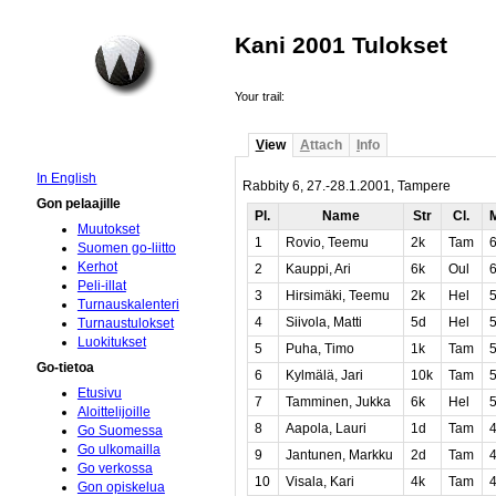
Kani 2001 Tulokset
Your trail:
V
iew
A
ttach
I
nfo
In English
Rabbity 6, 27.-28.1.2001, Tampere
Gon pelaajille
Pl.
Name
Str
Cl.
Muutokset
1
Rovio, Teemu
2k
Tam
Suomen go-liitto
Kerhot
2
Kauppi, Ari
6k
Oul
Peli-illat
3
Hirsimäki, Teemu
2k
Hel
Turnauskalenteri
4
Siivola, Matti
5d
Hel
Turnaustulokset
Luokitukset
5
Puha, Timo
1k
Tam
Go-tietoa
6
Kylmälä, Jari
10k
Tam
Etusivu
7
Tamminen, Jukka
6k
Hel
Aloittelijoille
8
Aapola, Lauri
1d
Tam
Go Suomessa
Go ulkomailla
9
Jantunen, Markku
2d
Tam
Go verkossa
10
Visala, Kari
4k
Tam
Gon opiskelua