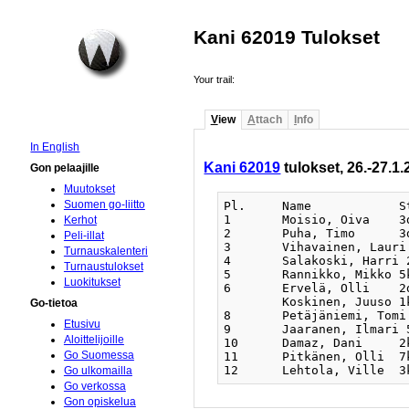
Kani 62019 Tulokset
Your trail:
V
iew
A
ttach
I
nfo
In English
Kani 62019
tulokset, 26.-27.1
Gon pelaajille
Muutokset
Suomen go-liitto
Pl.	Name	        Str	Cl.	MMS	1	2	3	4	5	Pt	SOS	SOSOS

1	Moisio, Oiva	3d	Kanpai	5	10+	9+	2+	3+	4+	5	14	68

Kerhot
2	Puha, Timo	3d	Kanpai	4	8+	6+	1-	7+	3+	4	15	62

Peli-illat
3	Vihavainen, Lauri 2k	YliGo	3	5+	4+	11+	1-	2-	3	16	61

Turnauskalenteri
4	Salakoski, Harri 2d	Kanpai	3	12+	3-	9+	8+	1-	3	12	70

Turnaustulokset
5	Rannikko, Mikko	5k	HGK	3	3-	10+	8-	11+	9+	3	10	66

Luokitukset
6	Ervelä, Olli	2d	Kanpai	2½	--	2-	7-	12+	8+	2	8½	49½

	Koskinen, Juuso	1k	Kanpai	2½	--	8-	6+	2-	12+	2	8½	49½

Go-tietoa
8	Petäjäniemi, Tomi 1k	Tampere	2	2-	7+	5+	4-	6-	2	15	54

Etusivu
9	Jaaranen, Ilmari 5k	Tengen	2	11+	1-	4-	10+	5-	2	14	57

Aloittelijoille
10	Damaz, Dani	2k	06Pe	2	1-	5-	12+	9-	11+	2	11	59

Go Suomessa
11	Pitkänen, Olli	7k	Tengen	1	9-	12+	3-	5-	10-	1	10	62

Go ulkomailla
Go verkossa
Gon opiskelua