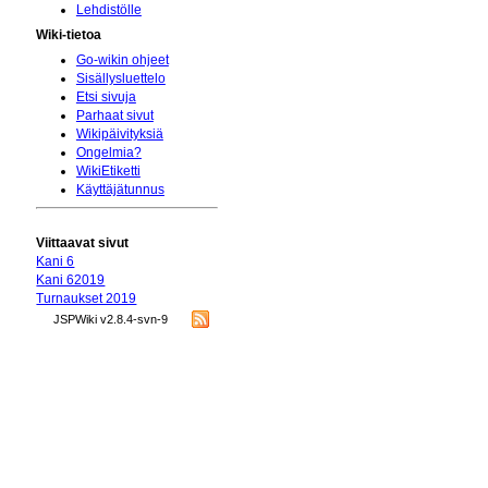
Lehdistölle
Wiki-tietoa
Go-wikin ohjeet
Sisällysluettelo
Etsi sivuja
Parhaat sivut
Wikipäivityksiä
Ongelmia?
WikiEtiketti
Käyttäjätunnus
Viittaavat sivut
Kani 6
Kani 62019
Turnaukset 2019
JSPWiki v2.8.4-svn-9