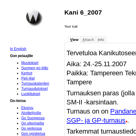
Kani 6_2007
Your trail:
V
iew
A
ttach
I
nfo
In English
Tervetuloa Kanikutosee
Gon pelaajille
Aika: 24.-25.11.2007
Muutokset
Suomen go-liitto
Paikka: Tampereen Tekni
Kerhot
Peli-illat
Tampere
Turnauskalenteri
Turnaustulokset
Turnauksen paras (jolla
Luokitukset
SM-II -karsintaan.
Go-tietoa
Etusivu
Turnaus on on
Pandane
Aloittelijoille
Go Suomessa
SGP- ja GP-turnaus
.
Go ulkomailla
Go verkossa
Tarkemmat turnaustiedot
Gon opiskelua