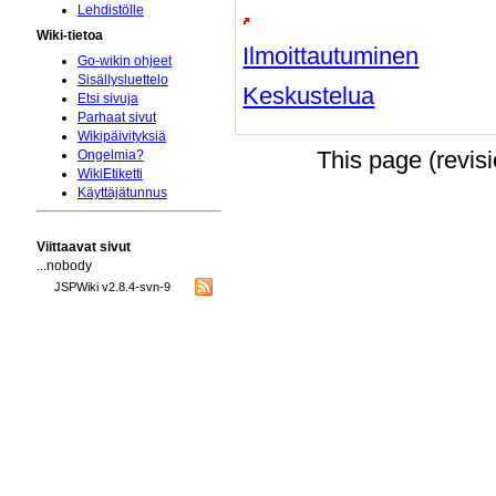
Lehdistölle
Wiki-tietoa
Ilmoittautuminen
Go-wikin ohjeet
Sisällysluettelo
Keskustelua
Etsi sivuja
Parhaat sivut
Wikipäivityksiä
This page (revis
Ongelmia?
WikiEtiketti
Käyttäjätunnus
Viittaavat sivut
...nobody
JSPWiki v2.8.4-svn-9