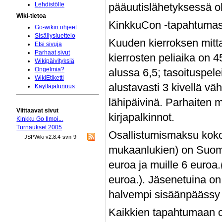
pääuutislähetyksessä ol
Lehdistölle
Wiki-tietoa
KinkkuCon -tapahtumass
Go-wikin ohjeet
Sisällysluettelo
Kuuden kierroksen mittai
Etsi sivuja
Parhaat sivut
kierrosten peliaika on 
Wikipäivityksiä
Ongelmia?
alussa 6,5; tasoituspel
WikiEtiketti
alustavasti 3 kivellä vä
Käyttäjätunnus
lähipäivinä. Parhaiten 
Viittaavat sivut
kirjapalkinnot.
Kinkku Go Ilmoi...
Turnaukset 2005
Osallistumismaksu kok
JSPWiki v2.8.4-svn-9
mukaanlukien) on Suome
euroa ja muille 6 euro
euroa.). Jäsenetuina on
halvempi sisäänpäässy t
Kaikkien tapahtumaan o