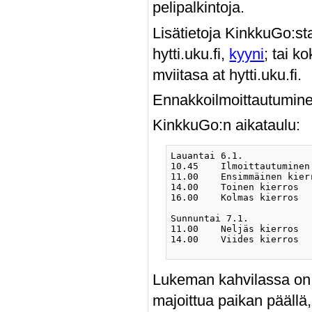
pelipalkintoja.
Lisätietoja KinkkuGo:st
hytti.uku.fi,
kyyni
; tai k
mviitasa at hytti.uku.fi.
Ennakkoilmoittautumin
KinkkuGo:n aikataulu:
Lauantai 6.1.

10.45    Ilmoittautuminen 
11.00    Ensimmäinen kierr
14.00    Toinen kierros

16.00    Kolmas kierros

Sunnuntai 7.1.

11.00    Neljäs kierros

14.00    Viides kierros

Lukeman kahvilassa on t
majoittua paikan päällä