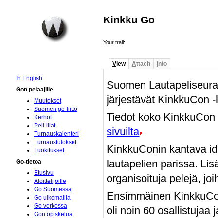
Kinkku Go
Your trail:
V
iew
A
ttach
I
nfo
In English
Suomen Lautapeliseura 
Gon pelaajille
järjestävät KinkkuCon 
Muutokset
Suomen go-liitto
Tiedot koko KinkkuCon 
Kerhot
Peli-illat
sivuilta
Turnauskalenteri
Turnaustulokset
KinkkuConin kantava ide
Luokitukset
lautapelien parissa. Lisä
Go-tietoa
Etusivu
organisoituja pelejä, joi
Aloittelijoille
Go Suomessa
Ensimmäinen KinkkuCon
Go ulkomailla
Go verkossa
oli noin 60 osallistujaa 
Gon opiskelua