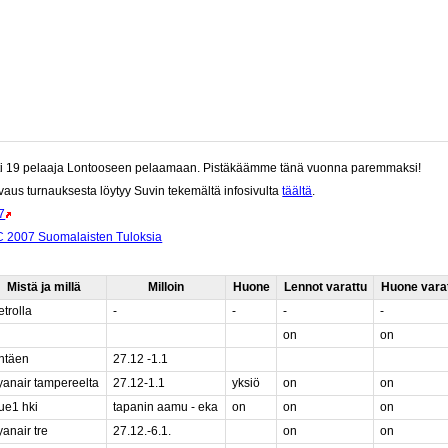
ti 19 pelaaja Lontooseen pelaamaan. Pistäkäämme tänä vuonna paremmaksi!
uvaus turnauksesta löytyy Suvin tekemältä infosivulta
täältä
.
7
 2007 Suomalaisten Tuloksia
Mistä ja millä
Milloin
Huone
Lennot varattu
Huone vara
trolla
-
-
-
-
on
on
entäen
27.12 -1.1
yanair tampereelta
27.12-1.1
yksiö
on
on
ue1 hki
tapanin aamu - eka
on
on
on
anair tre
27.12.-6.1.
on
on