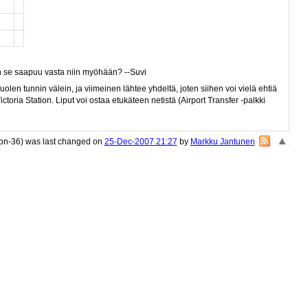
n se saapuu vasta niin myöhään? --Suvi
len tunnin välein, ja viimeinen lähtee yhdeltä, joten siihen voi vielä ehtiä
oria Station. Liput voi ostaa etukäteen netistä (Airport Transfer -palkki
ion-36) was last changed on
25-Dec-2007 21:27
by
Markku Jantunen
«