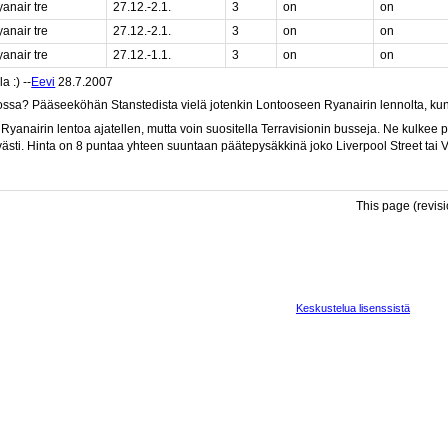
anair tre
27.12.-2.1.
3
on
on
anair tre
27.12.-2.1.
3
on
on
anair tre
27.12.-1.1.
3
on
on
a :) --
Eevi
28.7.2007
nossa? Pääseeköhän Stanstedista vielä jotenkin Lontooseen Ryanairin lennolta, ku
anairin lentoa ajatellen, mutta voin suositella Terravisionin busseja. Ne kulkee puo
ästi. Hinta on 8 puntaa yhteen suuntaan päätepysäkkinä joko Liverpool Street tai Vict
This page (revis
Keskustelua lisenssistä