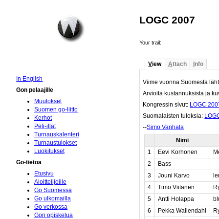
LOGC 2007
Your trail:
V
iew
A
ttach
I
nfo
In English
Viime vuonna Suomesta läh
Gon pelaajille
Arvioita kustannuksista ja k
Muutokset
Kongressin sivut:
LOGC 200
Suomen go-liitto
Suomalaisten tuloksia:
LOGC
Kerhot
Peli-illat
--
Simo Vanhala
Turnauskalenteri
Nimi
Turnaustulokset
Luokitukset
1
Eevi Korhonen
Me
Go-tietoa
2
Bass
Etusivu
3
Jouni Karvo
l
Aloittelijoille
4
Timo Viitanen
R
Go Suomessa
Go ulkomailla
5
Antti Holappa
bl
Go verkossa
6
Pekka Wallendahl
Ry
Gon opiskelua