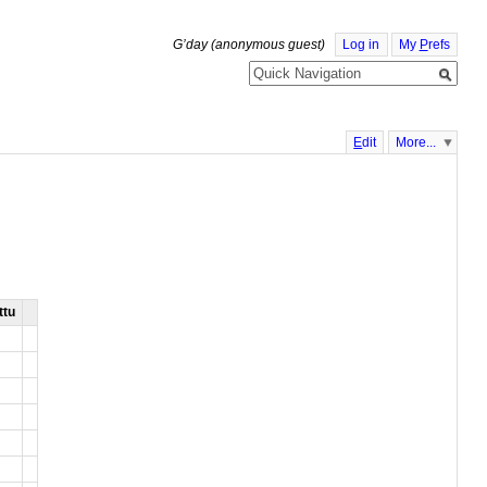
G’day (anonymous guest)
Log in
My
P
refs
E
dit
More...
ttu