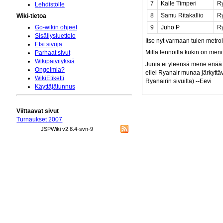
7
Kalle Timperi
Ry
Lehdistölle
8
Samu Ritakallio
Ry
Wiki-tietoa
9
Juho P
Ry
Go-wikin ohjeet
Sisällysluettelo
Itse nyt varmaan tulen metroll
Etsi sivuja
Millä lennoilla kukin on me
Parhaat sivut
Wikipäivityksiä
Junia ei yleensä mene enää Ry
Ongelmia?
ellei Ryanair munaa järkyttäv
WikiEtiketti
Ryanairin sivuilta) --Eevi
Käyttäjätunnus
Viittaavat sivut
Turnaukset 2007
JSPWiki v2.8.4-svn-9