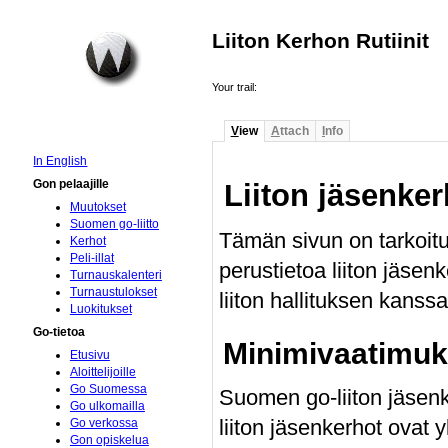
Liiton Kerhon Rutiinit
Your trail:
V
iew
A
ttach
I
nfo
In English
Gon pelaajille
Liiton jäsenker
Muutokset
Suomen go-liitto
Tämän sivun on tarkoitu
Kerhot
Peli-illat
perustietoa liiton jäsen
Turnauskalenteri
Turnaustulokset
liiton hallituksen kanssa
Luokitukset
Go-tietoa
Minimivaatimuk
Etusivu
Aloittelijoille
Go Suomessa
Suomen go-liiton jäsenk
Go ulkomailla
liiton jäsenkerhot ovat 
Go verkossa
Gon opiskelua