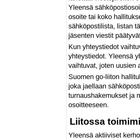
Yleensä sähköpostiosoi
osoite tai koko hallituk
sähköpostilista, listan tä
jäsenten viestit päätyvät
Kun yhteystiedot vaihtuv
yhteystiedot. Yleensä yh
vaihtuvat, joten uusien a
Suomen go-liiton halli
joka jaellaan sähköpostil
turnaushakemukset ja mu
osoitteeseen.
Liitossa toimim
Yleensä aktiiviset kerh