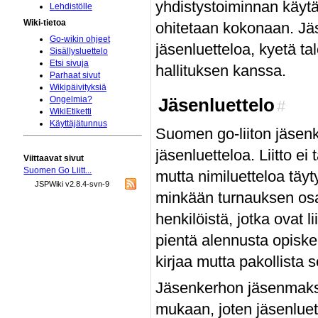
yhdistystoiminnan käytä
Lehdistölle
Wiki-tietoa
ohitetaan kokonaan. Jäs
Go-wikin ohjeet
jäsenluetteloa, kyetä tal
Sisällysluettelo
Etsi sivuja
hallituksen kanssa.
Parhaat sivut
Wikipäivityksiä
Jäsenluettelo
Ongelmia?
#
WikiEtiketti
Käyttäjätunnus
Suomen go-liiton jäsenk
jäsenluetteloa. Liitto e
Viittaavat sivut
Suomen Go Liitt...
mutta nimiluetteloa täyt
JSPWiki v2.8.4-svn-9
minkään turnauksen osall
henkilöistä, jotka ovat 
pientä alennusta opiskeli
kirjaa mutta pakollista s
Jäsenkerhon jäsenmaks
mukaan, joten jäsenluett