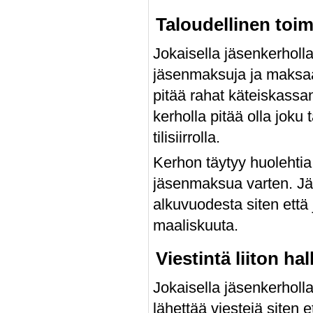
Taloudellinen toim
Jokaisella jäsenkerholla
jäsenmaksuja ja maksaa k
pitää rahat käteiskassana
kerholla pitää olla joku 
tilisiirrolla.
Kerhon täytyy huolehtia 
jäsenmaksua varten. Jä
alkuvuodesta siten ett
maaliskuuta.
Viestintä liiton ha
Jokaisella jäsenkerholla 
lähettää viestejä siten et