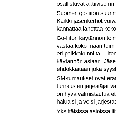
osallistuvat aktiivisemmi
Suomen go-liiton suuri
Kaikki jäsenkerhot voiv
kannattaa lähettää koko
Go-liiton käytännön toimi
vastaa koko maan toiminn
eri paikkakunnilta. Liit
käytännön asiaan. Jäsen
ehdokkaitaan joka syy
SM-turnaukset ovat erä
turnausten järjestäjät v
on hyvä valmistautua et
haluaisi ja voisi järjestä
Yksittäisissä asioissa lii