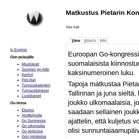
Matkustus Pietarin Kon
Your trail:
V
iew
A
ttach
I
nfo
In English
Euroopan Go-kongressi p
Gon pelaajille
suomalaisista kiinnostune
Muutokset
Suomen go-liitto
kaksinumeroinen luku.
Kerhot
Peli-illat
Tapoja matkustaa Pietari
Turnauskalenteri
Turnaustulokset
Tallinnan ja juna sielt
Luokitukset
joukko ulkomaalaisia, 
Go-tietoa
saadaan sellainen joukko
Etusivu
Aloittelijoille
ajattelin, että kuljetus 
Go Suomessa
Go ulkomailla
olisi sunnuntaiaamupäiv
Go verkossa
Gon opiskelua