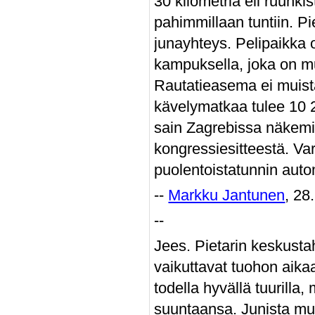
30 kilometriä eli ruuhki
pahimmillaan tuntiin. Pi
junayhteys. Pelipaikka 
kampuksella, joka on m
Rautatieasema ei muist
kävelymatkaa tulee 10 2
sain Zagrebissa näkemiin
kongressiesitteestä. Var
puolentoistatunnin aut
--
Markku Jantunen
, 28
--
Jees. Pietarin keskustah
vaikuttavat tuohon aikaa
todella hyvällä tuurilla
suuntaansa. Junista mul