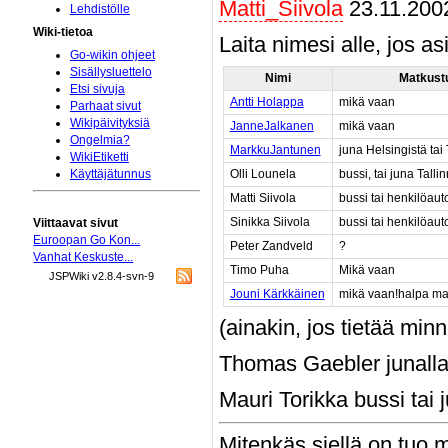
Matti_Siivola
23.11.200
Lehdistölle
Wiki-tietoa
Laita nimesi alle, jos as
Go-wikin ohjeet
Sisällysluettelo
Nimi
Matkust
Etsi sivuja
Antti Holappa
mikä vaan
Parhaat sivut
Wikipäivityksiä
JanneJalkanen
mikä vaan
Ongelmia?
MarkkuJantunen
juna Helsingistä tai 
WikiEtiketti
Olli Lounela
bussi, tai juna Talli
Käyttäjätunnus
Matti Siivola
bussi tai henkilöaut
Sinikka Siivola
bussi tai henkilöaut
Viittaavat sivut
Euroopan Go Kon...
Peter Zandveld
?
Vanhat Keskuste...
Timo Puha
Mikä vaan
JSPWiki v2.8.4-svn-9
Jouni Kärkkäinen
mikä vaan!halpa ma
(ainakin, jos tietää mi
Thomas Gaebler junall
Mauri Torikka bussi tai 
Mitenkäs siellä on tuo m