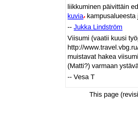
liikkuminen päivittäin e
kuvia
kampusalueesta ja 
--
Jukka Lindström
Viisumi (vaatii kuusi ty
http://www.travel.vbg.ru
muistavat hakea viisumi
(Matti?) varmaan ystäväl
-- Vesa T
This page (revi