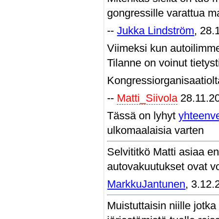
gongressille varattua m
--
Jukka Lindström
, 28.
Viimeksi kun autoilimme 
Tilanne on voinut tietys
Kongressiorganisaatiolta
--
Matti_Siivola
28.11.2
Tässä on lyhyt
yhteenv
ulkomaalaisia varten
Selvititkö Matti asiaa 
autovakuutukset ovat vo
MarkkuJantunen
, 3.12
Muistuttaisin niille jotk