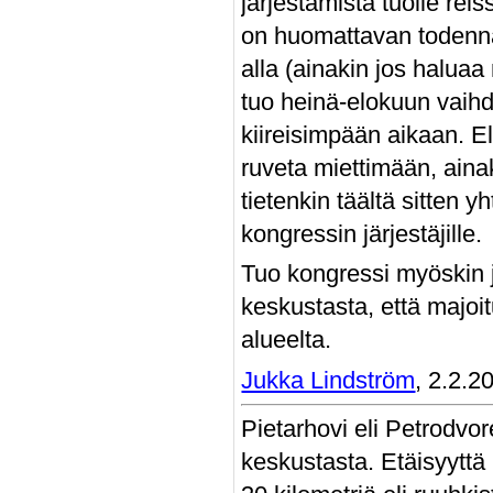
järjestämistä tuolle reis
on huomattavan todennä
alla (ainakin jos haluaa
tuo heinä-elokuun vaihde
kiireisimpään aikaan. El
ruveta miettimään, ainak
tietenkin täältä sitten y
kongressin järjestäjille.
Tuo kongressi myöskin 
keskustasta, että majoit
alueelta.
Jukka Lindström
, 2.2.2
Pietarhovi eli Petrodvor
keskustasta. Etäisyyttä 