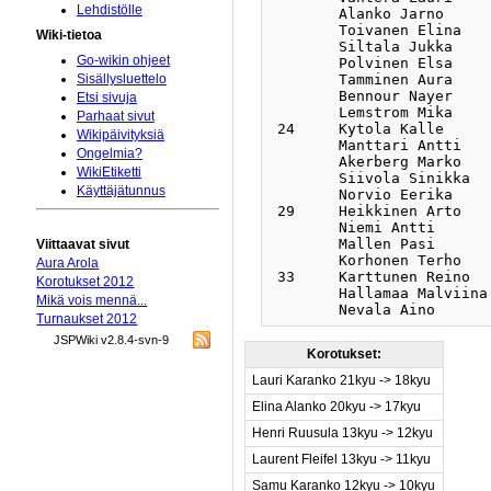
Lehdistölle
 	Alanko Jarno		3K	FI	eGo	 6-/b1	 25-/b0	 7-/b1	 19+/w2	 18+/w1	 30+/b2	3	30	17

 	Toivanen Elina		5K	FI	eGo	 25+/b2	 7-/b1	 19+/w1	 31-/b1	 17-/b1	 20+/w2	3	28	16

Wiki-tietoa
 	Siltala Jukka		6K	FI	Hels	 26+/w1	 20-/w3	 18-/b1	 17-/b2	 21+/w2	 25+/b3	3	27	16

Go-wikin ohjeet
	Polvinen Elsa		8K	FI	eGo	 21-/w2	 19+/b3	 26+/b0	 25+/b4	 7-/b4	 18-/b2	3	25	17

 	Tamminen Aura		10K	FI	YliG	 20+/b2	 26+/b2	 27+/w2	 8-/w3	 19-/b2	 9-/w3	3	23	18

Sisällysluettelo
 	Bennour Nayer		18K	FI	YliG	 1-/w2	 34+/b6	 8-/b6	 35+/w9	 32+/w9	 23-/w5	3	15	13

Etsi sivuja
 	Lemstrom Mika		22K	FI	eGo	 35+/w6	 32+/w5	 1-/b1	 9-/b8	 11-/b2	 22+/b5	3	11	17

Parhaat sivut
 24 	Kytola Kalle		2D	FI	YliG	 4-/w0	 16+/b0	 13-/w1	 3+/b2	 2-/b2	 12-/b0	2	33	21

Wikipäivityksiä
  	Manttari Antti		3K	FI	YliG	 18-/w2	 17+/w0	 14-/b2	 20-/w4	 26+/w4	 19-/w3	2	29	17

Ongelmia?
  	Akerberg Marko		7K	FI	eGo	 19-/b1	 21-/w2	 20-/w0	 28+/w4	 25-/b4	 8+/w2	2	25	17

WikiEtiketti
  	Siivola Sinikka		12K	FI	Bosh	 34+/w0	 28+/b0	 21-/b2	 0= 	 0= 	 0= 	2	21	5

Käyttäjätunnus
  	Norvio Eerika		12K	FI		 8+/w0	 27-/w0	 10-/w1	 26-/b4	 9-/b0	 11+/w6	2	20	20

 29 	Heikkinen Arto		2D	FI	Dang	 16-/w1	 13+/b0	 2-/b2	 14-!w0	 0= 	 0= 	1	33	13

  	Niemi Antti		1D	FI	YliG	 12-/b1	 15-/w0	 6-/b0	 7+/w1	 16-/b1	 17-/w2	1	31	20

  	Mallen Pasi		3K	FI	eGo	 0= 	 0=	 0=	 18+/w1	 0= 	 0= 	1	30	3

Viittaavat sivut
  	Korhonen Terho		26K	FI		 11-/b5	 23-/b5	 35+/w2	 10-!b9	 22-/b9	 0= 	1	5	14

Aura Arola
 33 	Karttunen Reino		2D	FI	eGo	 7-/w4	 6-/w2	 0=	 0= 	 0= 	 0= 	0	33	8

Korotukset 2012
  	Hallamaa Malviina	12K	FI	Ylig	 27-/b0	 22-/w6	 0=	 0= 	 0= 	 0= 	0	20	5

Mikä vois mennä...
Turnaukset 2012
JSPWiki v2.8.4-svn-9
Korotukset:
Lauri Karanko 21kyu -> 18kyu
Elina Alanko 20kyu -> 17kyu
Henri Ruusula 13kyu -> 12kyu
Laurent Fleifel 13kyu -> 11kyu
Samu Karanko 12kyu -> 10kyu