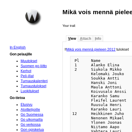
Mikä vois mennä piele
Your trail:
V
iew
A
ttach
I
nfo
In English
!!
Mikä vois mennä pieleen 2012
tulokset
Gon pelaajille
 Pl 	Name	 		Rank 	Co 	Club	 R 1	 R 2	 R 3	 R 4	 R 5	 R 6 	NBW	MMS	SOS

Muutokset
 1	Alanko Elina		20K	FI	eGo	 22+/b2	 10-/b6	 23+/w1	 11+/b0	 35+/w9	 0+ 	5	15	14

Suomen go-liitto
 2 	Siukola Mikko		4D	FI	YliG	 3+/b1	 4-/w2	 29+/w2	 5-/w2	 24+/w2	 14+/w2	4	37	18

Kerhot
  	Kelomaki Jouko		3D	FI	YliG	 2-/w1	 12+/w0	 4+/b0	 24-/w2	 5+/w0	 15+/w2	4	36	20

Peli-illat
  	Soukka Antti		2D	FI	Haya	 24+/b0	 2+/b2	 3-/w0	 12-/w1	 13+/w0	 5+/b0	4	35	20

Turnauskalenteri
  	Hanski Joni		1D	FI	YliG	 13+/w1	 14+/b0	 12+/w0	 2+/b2	 3-/b0	 4-/w0	4	34	21

Turnaustulokset
  	Maula Anttoni		2K	FI	YliG	 17+/w1	 33+/b2	 30+/w0	 16-/b0	 15-/b1	 7+/w1	4	32	14

Luokitukset
  	Koivusalo Anssi		4K	FI		 33+/b4	 18+/w1	 17+/w1	 30-/b1	 20+/w4	 6-/b1	4	30	14

  	Karanko Samu		12K	FI	eGo	 28-/b0	 9+/w0	 22+/w6	 21+/b3	 10+/w1	 26-/b2	4	22	18

Go-tietoa
  	Fleifel Laurent		13K			 10+/w0	 8-/b0	 11-/w7	 23+/w8	 28+/w0	 21+/b3	4	21	20

  	Ruusula Henri		13K	FI	YliG	 9-/b0	 30+/w6	 28+/b1	 32+!w9	 8-/b1	 35+/w9	4	21	16

Etusivu
 	Karanko Lauri		21K	FI	eGo	 32+/w5	 35+/w8	 9+/b7	 1-/w0	 23+/w2	 28-/b6	4	13	15

Aloittelijoille
12 	Heikkinen Juho		2D	FI	PoGo	 30+/w1	 3-/b0	 5-/b0	 4+/b1	 14-/w0	 24+/w0	3	34	18

Go Suomessa
 	Nenonen Mikael		2D	FI	eGo	 5-/b1	 29-/w0	 24+/b1	 15+/b0	4-/b0	 16+/w0	3	34	17

Go ulkomailla
 	Ylonen Joonas		2D	FI	YliG	 0=	 5-/w0	 25+/w2	 29+!b0	 12+/b0	 2-/b2	3	34	14

Go verkossa
 	Niitamo Aapo		1D	FI	Haya	 0=	 30+/b0	 16+/w0	 13-/w0	 6+/w1	 3-/b2	3	33	15

Gon opiskelua
 	Vahtera Lauri		1D	FI	eGo	 29+/b1	 24-/w0	 15-/b0	 6+/w0	 30+/w1	 13-/b0	3	33	14
