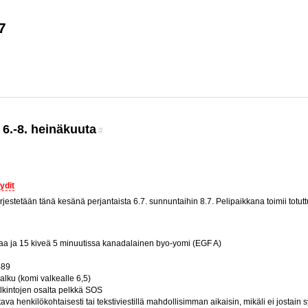
7
6.-8. heinäkuuta
#
ydit
jestetään tänä kesänä perjantaista 6.7. sunnuntaihin 8.7. Pelipaikkana toimii totu
aa ja 15 kiveä 5 minuutissa kanadalainen byo-yomi (EGF A)
-89
lku (komi valkealle 6,5)
lkintojen osalta pelkkä SOS
ttava henkilökohtaisesti tai tekstiviestillä mahdollisimman aikaisin, mikäli ei jostai