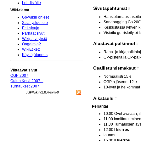
Lehdistölle
Sivutapahtumat
#
Wiki-tietoa
Haasteturnaus tasoituk
Go-wikin ohjeet
Sandbagging Go 2007 C
Sisällysluettelo
Keskustassa lyhyen k
Etsi sivuja
Visioitu go-risteily e
Parhaat sivut
Wikipäivityksiä
Alustavat palkinnot
#
Ongelmia?
WikiEtiketti
Raha- ja kirjapalkinto
Käyttäjätunnus
GP-pisteitä ja GP-palk
Osallistumismaksut
#
Viittaavat sivut
OGP 2007
Normaalisti 15 e
Oulun Kesä 2007...
OGP:n jäsenet 12 e
Turnaukset 2007
10-kyut ja heikommat
JSPWiki v2.8.4-svn-9
Aikataulu
#
Perjantai
10.00 Ovet avataan, i
11.00 Imoittautuminen
11.30 Turnauksen av
12.00
I kierros
lounas
15.30
II kierros