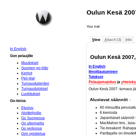
Oulun Kesä 200
Your trail:
V
iew
A
ttach (3)
I
nfo
In English
Oulun Kesä 2007, 
Gon pelaajille
Muutokset
In English
Suomen go-liitto
Ilmoittautuminen
Kerhot
Tulokset
Peli-illat
Pelaajamajoitus
ja
yhteisky
Turnauskalenteri
Turnaustulokset
Oulun Kesä 2007 -turnaus jär
Luokitukset
Alustavat säännöt
#
Go-tietoa
60 minuuttia perusaik
Etusivu
6 kierrosta
Aloittelijoille
Japanilaiset säännöt 
Go Suomessa
MacMahon tms., tasa-a
Go ulkomailla
Tie-breakerit: Rahapa
Go verkossa
Parittajalle on ilmoite
Gon opiskelua