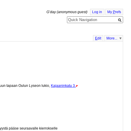
G’day (anonymous guest)
Log in
My
P
refs
E
dit
More...
ttuun tapaan Oulun Lyseon lukio,
Kajaaninkatu 3.
n syystä pääse seuraavalle kierrokselle