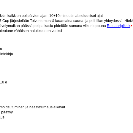
sin kaikkien pelipäivien ajan, 10+10 minuutin absoluuttiset ajat
up järjestetään Toivoniemessä lauantaina sauna- ja peli-illan yhteydessä. Hiekk
ävelymatkan päässä pelipaikasta pidetään samana viikonloppuna
Rotuaaripiknik
i toteutune vähäisen halukkuuden vuoksi
ja
intokirja
 10 e
lmoittautuminen ja haasteturnaus alkavat
 päättyy
aus