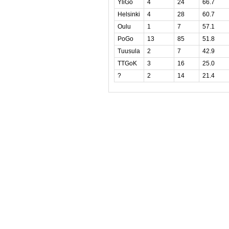
YliGo
4
24
66.7
Helsinki
4
28
60.7
Oulu
1
7
57.1
PoGo
13
85
51.8
Tuusula
2
7
42.9
TTGoK
3
16
25.0
?
2
14
21.4