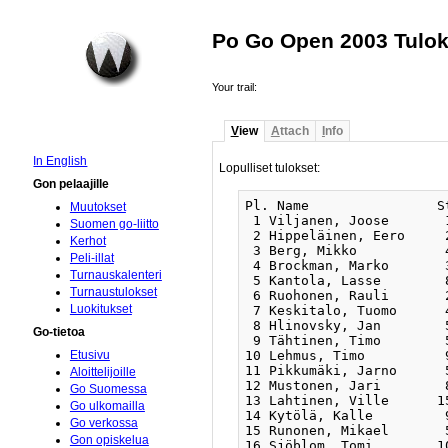
Po Go Open 2003 Tulok
Your trail:
V
iew
A
ttach
I
nfo
In English
Lopulliset tulokset:
Gon pelaajille
Pl. Name                S
Muutokset
 1 Viljanen, Joose       
Suomen go-liitto
 2 Hippeläinen, Eero     
Kerhot
 3 Berg, Mikko           
Peli-illat
 4 Brockman, Marko       
Turnauskalenteri
 5 Kantola, Lasse        
Turnaustulokset
 6 Ruohonen, Rauli       
Luokitukset
 7 Keskitalo, Tuomo      
 8 Hlinovsky, Jan        
Go-tietoa
 9 Tähtinen, Timo        
10 Lehmus, Timo          
Etusivu
11 Pikkumäki, Jarno      
Aloittelijoille
12 Mustonen, Jari        
Go Suomessa
13 Lahtinen, Ville      1
Go ulkomailla
14 Kytölä, Kalle         
Go verkossa
15 Runonen, Mikael       
Gon opiskelua
16 Sjöblom, Tomi        1