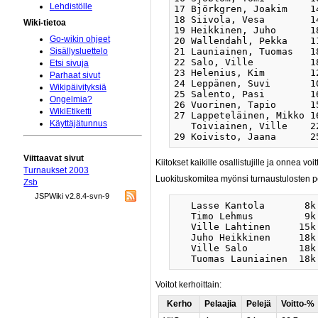
Lehdistölle
17 Björkgren, Joakim    1
18 Siivola, Vesa        1
Wiki-tietoa
19 Heikkinen, Juho      1
Go-wikin ohjeet
20 Wallendahl, Pekka    1
21 Launiainen, Tuomas   1
Sisällysluettelo
22 Salo, Ville          1
Etsi sivuja
23 Helenius, Kim        1
Parhaat sivut
24 Leppänen, Suvi       1
Wikipäivityksiä
25 Salento, Pasi        1
Ongelmia?
26 Vuorinen, Tapio      1
WikiEtiketti
27 Lappeteläinen, Mikko 1
Käyttäjätunnus
   Toiviainen, Ville    2
Viittaavat sivut
Kiitokset kaikille osallistujille ja onnea voit
Turnaukset 2003
Luokituskomitea myönsi turnaustulosten pe
Zsb
JSPWiki v2.8.4-svn-9
   Lasse Kantola       8k 
   Timo Lehmus         9k 
   Ville Lahtinen     15k 
   Juho Heikkinen     18k 
   Ville Salo         18k 
Voitot kerhoittain:
Kerho
Pelaajia
Pelejä
Voitto-%