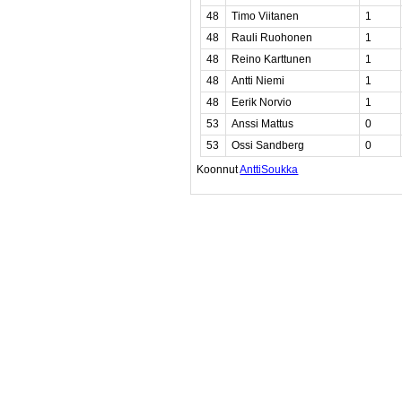
48
Timo Viitanen
1
48
Rauli Ruohonen
1
48
Reino Karttunen
1
48
Antti Niemi
1
48
Eerik Norvio
1
53
Anssi Mattus
0
53
Ossi Sandberg
0
Koonnut
AnttiSoukka