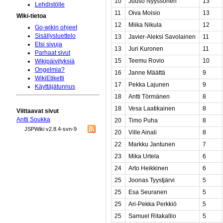
10
Juuso Nyyssönen
13
Lehdistölle
11
Oiva Moisio
13
Wiki-tietoa
12
Miika Nikula
12
Go-wikin ohjeet
Sisällysluettelo
13
Javier-Aleksi Savolainen
11
Etsi sivuja
13
Juri Kuronen
11
Parhaat sivut
15
Teemu Rovio
10
Wikipäivityksiä
Ongelmia?
16
Janne Määttä
9
WikiEtiketti
17
Pekka Lajunen
9
Käyttäjätunnus
18
Antti Törmänen
8
18
Vesa Laatikainen
8
Viittaavat sivut
Antti Soukka
20
Timo Puha
8
JSPWiki v2.8.4-svn-9
20
Ville Ainali
8
22
Markku Jantunen
7
23
Mika Urtela
6
24
Arto Heikkinen
6
25
Joonas Tyystjärvi
5
25
Esa Seuranen
5
25
Ari-Pekka Perkkiö
5
25
Samuel Ritakallio
5