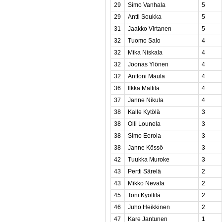
29
Simo Vanhala
5
29
Antti Soukka
5
31
Jaakko Virtanen
5
32
Tuomo Salo
4
32
Mika Niskala
4
32
Joonas Ylönen
4
32
Anttoni Maula
4
36
Ilkka Mattila
4
37
Janne Nikula
4
38
Kalle Kytölä
3
38
Olli Lounela
3
38
Simo Eerola
3
38
Janne Kössö
3
42
Tuukka Muroke
3
43
Pertti Särelä
2
43
Mikko Nevala
2
45
Toni Kyöttilä
2
46
Juho Heikkinen
2
47
Kare Jantunen
1