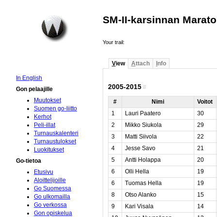
SM-II-karsinnan Marat
Your trail:
V
iew
A
ttach
I
nfo
In English
2005-2015
#
Gon pelaajille
Muutokset
#
Nimi
Voitot
Suomen go-liitto
1
Lauri Paatero
30
Kerhot
2
Mikko Siukola
29
Peli-illat
Turnauskalenteri
3
Matti Siivola
22
Turnaustulokset
4
Jesse Savo
21
Luokitukset
5
Antti Holappa
20
Go-tietoa
6
Olli Hella
19
Etusivu
Aloittelijoille
6
Tuomas Hella
19
Go Suomessa
8
Otso Alanko
15
Go ulkomailla
Go verkossa
9
Kari Visala
14
Gon opiskelua