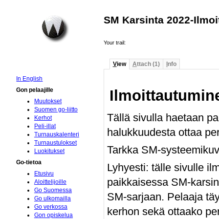
SM Karsinta 2022-Ilmo
Your trail:
V
iew
A
ttach (1)
I
nfo
In English
Gon pelaajille
Ilmoittautumin
Muutokset
Suomen go-liitto
Tällä sivulla haetaan p
Kerhot
Peli-illat
halukkuudesta ottaa per
Turnauskalenteri
Turnaustulokset
Tarkka SM-systeemikuv
Luokitukset
Go-tietoa
Lyhyesti: tälle sivulle 
Etusivu
paikkaisessa SM-karsin
Aloittelijoille
Go Suomessa
SM-sarjaan. Pelaaja t
Go ulkomailla
Go verkossa
kerhon sekä ottaako pe
Gon opiskelua