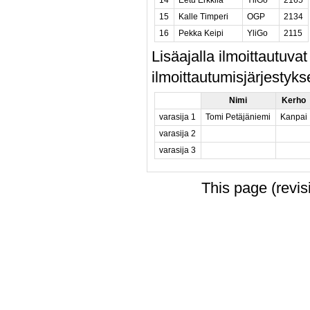
15
Kalle Timperi
OGP
2134
16
Pekka Keipi
YliGo
2115
Lisäajalla ilmoittautuva
ilmoittautumisjärjestyks
Nimi
Kerho
varasija 1
Tomi Petäjäniemi
Kanpai
varasija 2
varasija 3
This page (revi