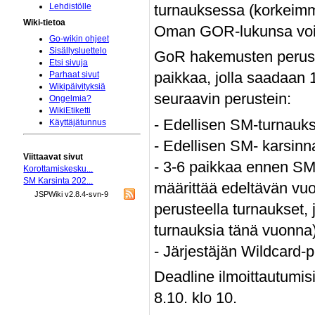
Lehdistölle
turnauksessa (korkeimm
Wiki-tietoa
Oman GOR-lukunsa voi 
Go-wikin ohjeet
Sisällysluettelo
GoR hakemusten perust
Etsi sivuja
paikkaa, jolla saadaan 
Parhaat sivut
Wikipäivityksiä
seuraavin perustein:
Ongelmia?
WikiEtiketti
- Edellisen SM-turnaukse
Käyttäjätunnus
- Edellisen SM- karsinn
Viittaavat sivut
- 3-6 paikkaa ennen SM-k
Korottamiskesku...
SM Karsinta 202...
määrittää edeltävän v
JSPWiki v2.8.4-svn-9
perusteella turnaukset, 
turnauksia tänä vuonna)
- Järjestäjän Wildcard-p
Deadline ilmoittautumisi
8.10. klo 10.