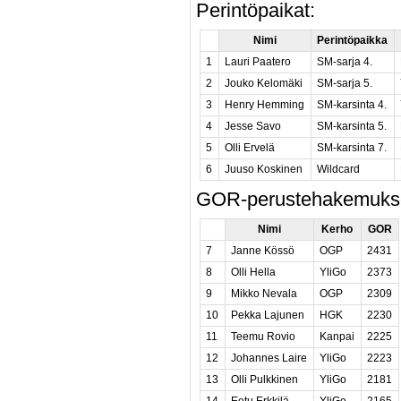
Perintöpaikat:
Nimi
Perintöpaikka
1
Lauri Paatero
SM-sarja 4.
2
Jouko Kelomäki
SM-sarja 5.
3
Henry Hemming
SM-karsinta 4.
4
Jesse Savo
SM-karsinta 5.
5
Olli Ervelä
SM-karsinta 7.
6
Juuso Koskinen
Wildcard
GOR-perustehakemuks
Nimi
Kerho
GOR
7
Janne Kössö
OGP
2431
8
Olli Hella
YliGo
2373
9
Mikko Nevala
OGP
2309
10
Pekka Lajunen
HGK
2230
11
Teemu Rovio
Kanpai
2225
12
Johannes Laire
YliGo
2223
13
Olli Pulkkinen
YliGo
2181
14
Eetu Erkkilä
YliGo
2165