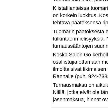
Kiistatilanteissa tuomari
on korkein luokitus. Ko
tehtävä päätöksensä rip
Tuomarin päätöksestä ei
tulkintaerimielisyyksiä. 
turnaussääntöjen suunni
Koska Salon Go-kerholla
osallistujia ottamaan m
ilmoittaisivat likimais
Rannalle (puh. 924-733
Turnausmaksu on aikuisil
Niillä, jotka eivät ole
jäsenmaksua, hinnat ov