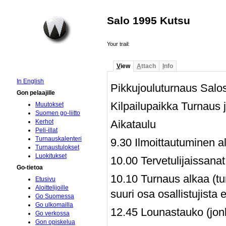
Salo 1995 Kutsu
Your trail:
V
iew
A
ttach
I
nfo
In English
Pikkujouluturnaus Salo
Gon pelaajille
Kilpailupaikka Turnaus 
Muutokset
Suomen go-liitto
Aikataulu
Kerhot
Peli-illat
Turnauskalenteri
9.30 Ilmoittautuminen a
Turnaustulokset
Luokitukset
10.00 Tervetulijaissana
Go-tietoa
10.10 Turnaus alkaa (tu
Etusivu
Aloittelijoille
suuri osa osallistujista 
Go Suomessa
Go ulkomailla
12.45 Lounastauko (jonk
Go verkossa
Gon opiskelua