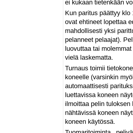
ei kukaan tietenkään vo
Kun paritus päättyy klo 
ovat ehtineet lopettaa e
mahdollisesti yksi parit
pelanneet pelaajat). Pe
luovuttaa tai molemmat 
vielä laskematta.
Turnaus toimii tietokon
koneelle (varsinkin myö
automaattisesti parituks
luettavissa koneen näyt
ilmoittaa pelin tuloksen
nähtävissä koneen näytöl
koneen käytössä.
Tuomaritoiminta , peliv