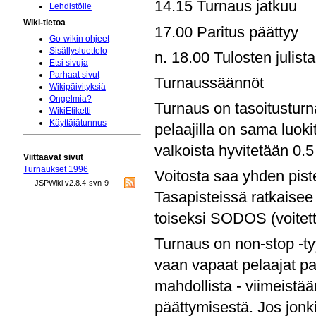
14.15 Turnaus jatkuu
Lehdistölle
Wiki-tietoa
17.00 Paritus päättyy
Go-wikin ohjeet
Sisällysluettelo
n. 18.00 Tulosten julist
Etsi sivuja
Parhaat sivut
Turnaussäännöt
Wikipäivityksiä
Ongelmia?
Turnaus on tasoitusturn
WikiEtiketti
Käyttäjätunnus
pelaajilla on sama luok
valkoista hyvitetään 0.
Viittaavat sivut
Turnaukset 1996
Voitosta saa yhden piste
JSPWiki v2.8.4-svn-9
Tasapisteissä ratkaisee
toiseksi SODOS (voitett
Turnaus on non-stop -tyy
vaan vapaat pelaajat par
mahdollista - viimeistää
päättymisestä. Jos jonk