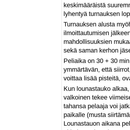
keskimääräistä suuremmik
lyhentyä turnauksen lop
Turnauksen alusta myöhä
ilmoittautumisen jälkeen
mahdollisuuksien mukaan
sekä saman kerhon jäsen
Peliaika on 30 + 30 min
ymmärtävän, että siirrot
voittaa lisää pisteitä, 
Kun lounastauko alkaa, p
valkoinen tekee viimeis
tahansa pelaaja voi jatk
paikalle (musta siirtämä
Lounastauon aikana pel