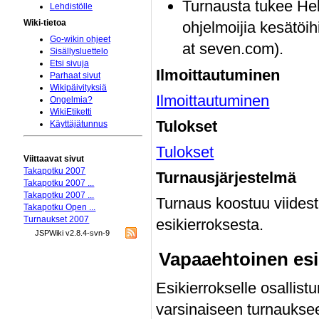
Turnausta tukee Hel
Lehdistölle
Wiki-tietoa
ohjelmoijia kesätöi
Go-wikin ohjeet
at seven.com).
Sisällysluettelo
Etsi sivuja
Ilmoittautuminen
Parhaat sivut
Wikipäivityksiä
Ilmoittautuminen
Ongelmia?
WikiEtiketti
Tulokset
Käyttäjätunnus
Tulokset
Viittaavat sivut
Takapotku 2007
Turnausjärjestelmä
Takapotku 2007 ...
Takapotku 2007 ...
Turnaus koostuu viidest
Takapotku Open ...
Turnaukset 2007
esikierroksesta.
JSPWiki v2.8.4-svn-9
Vapaaehtoinen esi
Esikierrokselle osallist
varsinaiseen turnaukseen