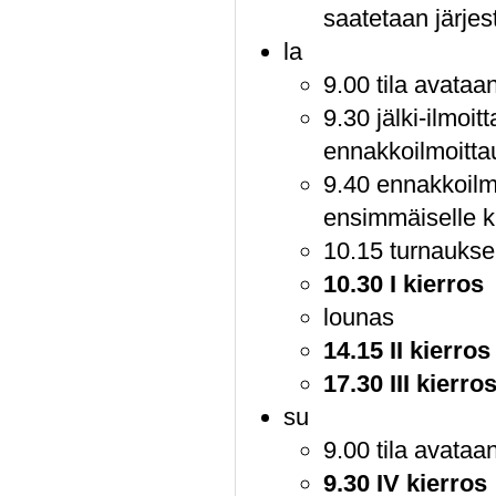
saatetaan järje
la
9.00 tila avataa
9.30 jälki-ilmoi
ennakkoilmoitta
9.40 ennakkoilmo
ensimmäiselle ki
10.15 turnauks
10.30 I kierros
lounas
14.15 II kierros
17.30 III kierro
su
9.00 tila avataa
9.30 IV kierros