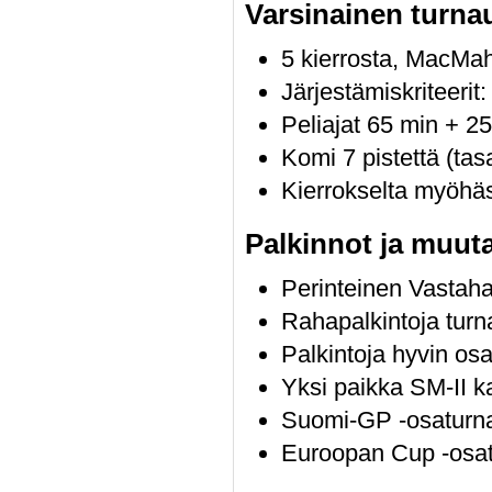
Varsinainen turna
5 kierrosta, MacMa
Järjestämiskriteeri
Peliajat 65 min + 25
Komi 7 pistettä (tas
Kierrokselta myöhä
Palkinnot ja muut
Perinteinen Vastaha
Rahapalkintoja turn
Palkintoja hyvin osal
Yksi paikka SM-II k
Suomi-GP -osaturn
Euroopan Cup -osa