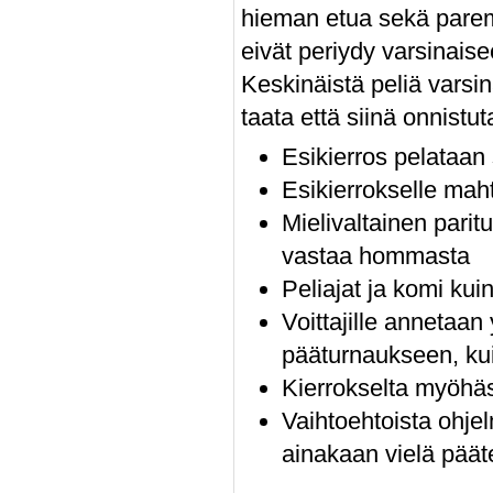
hieman etua sekä paremp
eivät periydy varsinais
Keskinäistä peliä varsi
taata että siinä onnistut
Esikierros pelataan
Esikierrokselle mah
Mielivaltainen parit
vastaa hommasta
Peliajat ja komi ku
Voittajille annetaa
pääturnaukseen, kuit
Kierrokselta myöhäst
Vaihtoehtoista ohjel
ainakaan vielä pääte