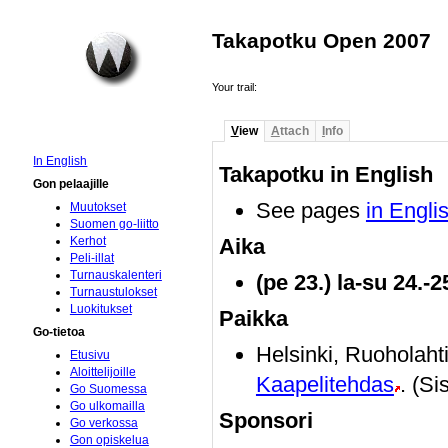
Takapotku Open 2007
Your trail:
V
iew
A
ttach
I
nfo
In English
Takapotku in English
Gon pelaajille
See pages
in Engli
Muutokset
Suomen go-liitto
Aika
Kerhot
Peli-illat
Turnauskalenteri
(pe 23.) la-su 24.-
Turnaustulokset
Luokitukset
Paikka
Go-tietoa
Helsinki, Ruoholah
Etusivu
Aloittelijoille
Kaapelitehdas
. (Si
Go Suomessa
Go ulkomailla
Sponsori
Go verkossa
Gon opiskelua