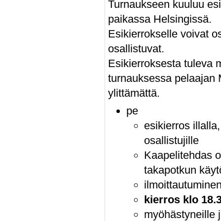
Turnaukseen kuuluu esik
paikassa Helsingissä.
Esikierrokselle voivat o
osallistuvat.
Esikierroksesta tuleva 
turnauksessa pelaajan 
ylittämättä.
pe
esikierros illal
osallistujille
Kaapelitehdas on 
takapotkun käy
ilmoittautumin
kierros klo 18.
myöhästyneille 