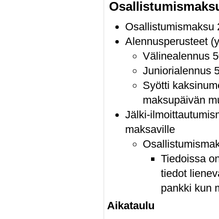
Osallistumismaks
Osallistumismaksu 
Alennusperusteet (
Välinealennus 5€
Juniorialennus 5
Syötti kaksinume
maksupäivän m
Jälki-ilmoittautumi
maksaville
Osallistumismaks
Tiedoissa o
tiedot lienev
pankki kun 
Aikataulu