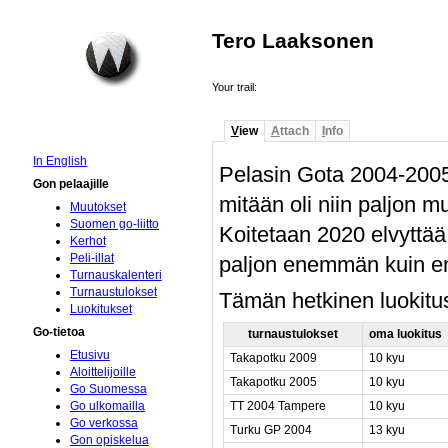
Tero Laaksonen
Your trail:
V
iew
A
ttach
I
nfo
In English
Pelasin Gota 2004-2005 j
Gon pelaajille
mitään oli niin paljon mui
Muutokset
Suomen go-liitto
Koitetaan 2020 elvyttää
Kerhot
Peli-illat
paljon enemmän kuin en
Turnauskalenteri
Turnaustulokset
Tämän hetkinen luokitu
Luokitukset
Go-tietoa
turnaustulokset
oma luokitus
Etusivu
Takapotku 2009
10 kyu
Aloittelijoille
Takapotku 2005
10 kyu
Go Suomessa
TT 2004 Tampere
10 kyu
Go ulkomailla
Go verkossa
Turku GP 2004
13 kyu
Gon opiskelua