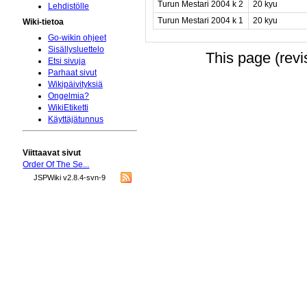
Turun Mestari 2004 k 2
20 kyu
Lehdistölle
Turun Mestari 2004 k 1
20 kyu
Wiki-tietoa
Go-wikin ohjeet
Sisällysluettelo
This page (rev
Etsi sivuja
Parhaat sivut
Wikipäivityksiä
Ongelmia?
WikiEtiketti
Käyttäjätunnus
Viittaavat sivut
Order Of The Se...
JSPWiki v2.8.4-svn-9