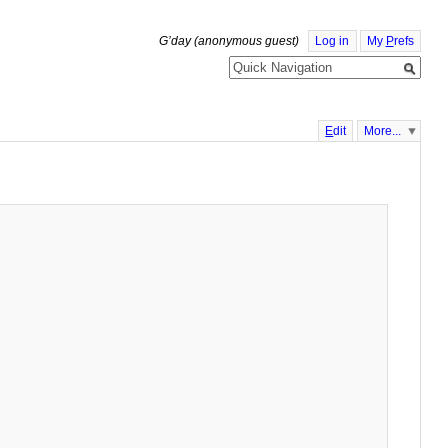
G’day (anonymous guest)
Log in
My
P
refs
E
dit
More...