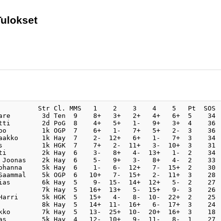
Tulokset
          Str Cl. MMS   1    2    3    4    5   Pt  SOS

are        3d Ten  9    8+   3+   2+   4+   6+  5    34

tti        2d PoG  8    4+   5+   1-   9+   3+  4    36

po         1k OGP  7    6+   1-   7+   5+   2-  3    36

aakko      1k Hay  7    2-  12+   6+   1-   7+  3    34

s          1k HGK  7    7+   2-  11+   3-  10+  3    31

ti         2k Hay  6    3-   8+   4-  13+   1-  2    34

 Joonas    2k Hay  6    5-   9+   3-   8+   4-  2    33

ohanna     5k Hay  6    1-   6-  12+   7-  15+  2    30

Saammal    5k OGP  6   10+   7-  15+   2-  11+  3    28

ias        6k Hay  5    9-  15-  14+  12+   5-  2    27

           7k Hay  5   16+  13+   5-  15+   9-  3    26

Harri      5k HGK  5   15+   4-   8-  10-  22+  2    25

           8k Hay  5   14+  11-  16+   6-  17+  3    24

kko        7k Hay  5   13-  25+  10-  20+  16+  3    18

as         5k Hay  4   12-  10+   9-  11-   8-  1    27
