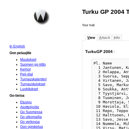
Turku GP 2004 
Your trail:
V
iew
A
ttach
I
nfo
In English
TurkuGP 2004
#
Gon pelaajille
Muutokset
Pl. Name       
Suomen go-liitto
  1 Jantunen, K
Kerhot
  2 Holappa, An
Peli-illat
  3 Suorsa, Sep
Turnauskalenteri
  4 Virtanen, J
Turnaustulokset
  5 Savo, Marku
  6 Soukka, Ant
Luokitukset
  7 Tyystjärvi,
Go-tietoa
  8 Tuominen, J
  9 Morottaja, 
Etusivu
 10 Haviola, El
Aloittelijoille
 11 Repo, Teppo
Go Suomessa
 12 Halttunen, 
Go ulkomailla
 13 Savo, Jesse
Go verkossa
 14 Nummela, Mi
Gon opiskelua
 15 Virsu, Mati