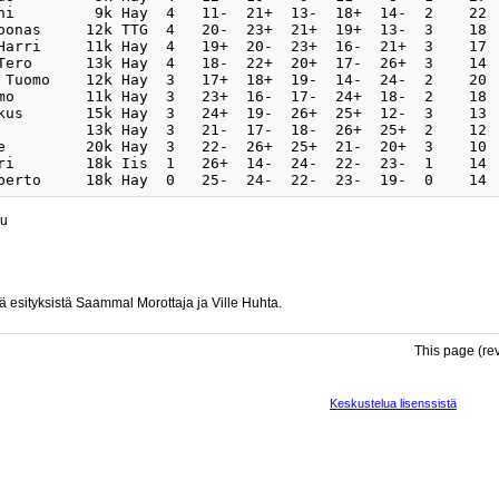
ni         9k Hay  4   11-  21+  13-  18+  14-  2    22

oonas     12k TTG  4   20-  23+  21+  19+  13-  3    18

Harri     11k Hay  4   19+  20-  23+  16-  21+  3    17

Tero      13k Hay  4   18-  22+  20+  17-  26+  3    14

 Tuomo    12k Hay  3   17+  18+  19-  14-  24-  2    20

mo        11k Hay  3   23+  16-  17-  24+  18-  2    18 

kus       15k Hay  3   24+  19-  26+  25+  12-  3    13

          13k Hay  3   21-  17-  18-  26+  25+  2    12 

e         20k Hay  3   22-  26+  25+  21-  20+  3    10

ri        18k Iis  1   26+  14-  24-  22-  23-  1    14

yu
stä esityksistä Saammal Morottaja ja Ville Huhta.
This page (re
Keskustelua lisenssistä