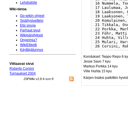
Lehdistölle
 16 Nummela, To
 17 Laulumaa, J
Wiki-tietoa
 18 Laaksonen, 
Go-wikin ohjeet
 19 Laaksonen, 
 20 Komulainen,
Sisällysluettelo
 21 Tikkala, Os
Etsi sivuja
 22 Porkka, Mar
Parhaat sivut
 23 Föhr, Matti
Wikipäivityksiä
 24 Huhta, Vill
Ongelmia?
 25 Mulari, Har
WikiEtiketti
Käyttäjätunnus
Korotukset: Teppo Repo 6 k
Jesse Savo 7 kyu
Viittaavat sivut
Markus Porkka 14 kyu
Roberto Corsini
Ville Huhta 15 kyu
Turnaukset 2004
Kärjen lisäksi palkittiin hyvi
JSPWiki v2.8.4-svn-9