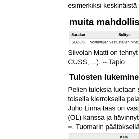
esimerkiksi keskinäistä 
muita mahdollis
Saraker
Selitys
SODOS
Voittettujen vastustajien M
Siivolan Matti on tehny
CUSS, ...). -- Tapio
Tulosten lukemin
Pelien tuloksia luetaan
toisella kierroksella pe
Juho Linna taas on vasta
(OL) kanssa ja hävinnyt. 
=. Tuomarin päätöksell
Asia