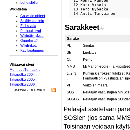
 11 Henri Hansen         
Lehdistölle
 12 Kari Visala          
 13 Tero Nybacka         
Wiki-tietoa
Go-wikin ohjeet
Sisällysluettelo
Sarakkeet
Etsi sivuja
#
Parhaat sivut
Wikipäivityksiä
Sarake
Ongelmia?
Pl.
Sijoitus
WikiEtiketti
Käyttäjätunnus
Str
Luokitus
Cl.
Kerho
Viittaavat sivut
MMS
McMahon-score (=alkupisteet+
Menneet Turnauk...
1, 2, 3,
Kunkin kierroksen tulokset. K
Takapotku 2004 ...
...
Formaatti on <vastustajan sijoi
Takapotku 2005 ...
Takapotku 2006 ...
Pt
Voittojen määrä
JSPWiki v2.8.4-svn-9
SOS
Pelaajan vastustajien MMS:
SOSOS
Pelaajan vastustajien SOS:i
Pelaajat asetetaan pa
SOSien (jos sama MMS)
Toisinaan voidaan käyttä