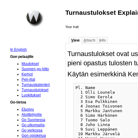
Turnaustulokset Expla
Your trail:
V
iew
A
ttach
I
nfo
In English
Turnaustulokset ovat use
Gon pelaajille
pieni opastus tulosten t
Muutokset
Suomen go-liitto
Käytän esimerkkinä Ken
Kerhot
Peli-illat
Turnauskalenteri
Pl. Name                 
Turnaustulokset
  1 Olli Lounela         
Luokitukset
  2 Simo Eerola          
  3 Esa Pulkkinen        
Go-tietoa
  4 Joonas Toivonen      
Etusivu
  5 Markku Jantunen      
Aloittelijoille
  6 Simo Härkönen        
  7 Tuomo Salo           
Go Suomessa
  8 Juho Linna           
Go ulkomailla
  9 Suvi Leppänen        
Go verkossa
 10 Markku Järvelä       
Gon opiskelua