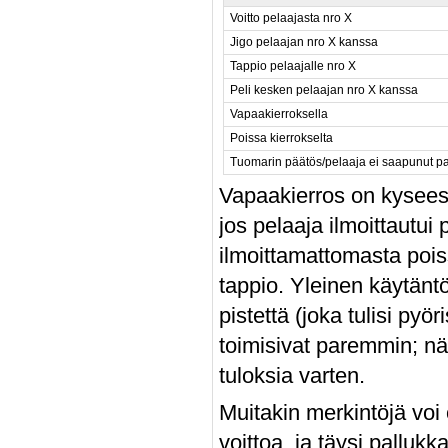
Voitto pelaajasta nro X
Jigo pelaajan nro X kanssa
Tappio pelaajalle nro X
Peli kesken pelaajan nro X kanssa
Vapaakierroksella
Poissa kierrokselta
Tuomarin päätös/pelaaja ei saapunut pa
Vapaakierros on kyseess
jos pelaaja ilmoittautui
ilmoittamattomasta poi
tappio. Yleinen käytäntö
pistettä (joka tulisi pyö
toimisivat paremmin; näm
tuloksia varten.
Muitakin merkintöjä voi 
voittoa, ja täysi pallukka