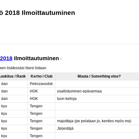
ö 2018 Ilmoittautuminen
 2018
Ilmoittautuminen
#
en lisätessäsi itsesi listaan.
Luokitus / Rank
Kerho / Club
Muuta / Something else?
4 dan
Petrozavodsk
3 dan
HGK
osallistuminen epävarmaa
3 dan
HGK
tuon kelloja
1 kyu
Tengen
1 kyu
Tengen
3 kyu
Tengen
majoittaja (pe pelataan jo, kenties myös ma)
4 kyu
Tengen
Järjestäjä
5 kyu
Tengen