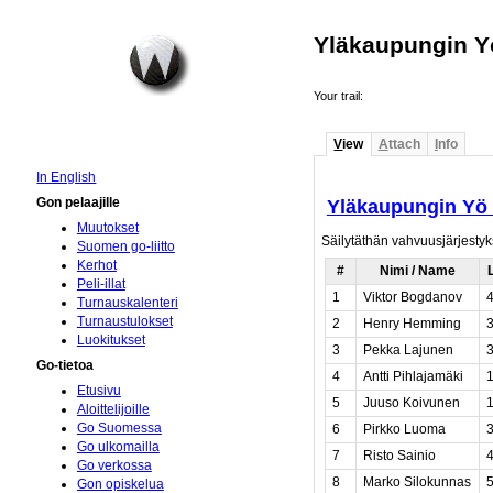
Yläkaupungin Y
Your trail:
V
iew
A
ttach
I
nfo
In English
Yläkaupungin Yö
Gon pelaajille
Muutokset
Säilytäthän vahvuusjärjestyks
Suomen go-liitto
Kerhot
#
Nimi / Name
Peli-illat
1
Viktor Bogdanov
Turnauskalenteri
Turnaustulokset
2
Henry Hemming
Luokitukset
3
Pekka Lajunen
Go-tietoa
4
Antti Pihlajamäki
Etusivu
5
Juuso Koivunen
Aloittelijoille
Go Suomessa
6
Pirkko Luoma
Go ulkomailla
7
Risto Sainio
Go verkossa
8
Marko Silokunnas
Gon opiskelua