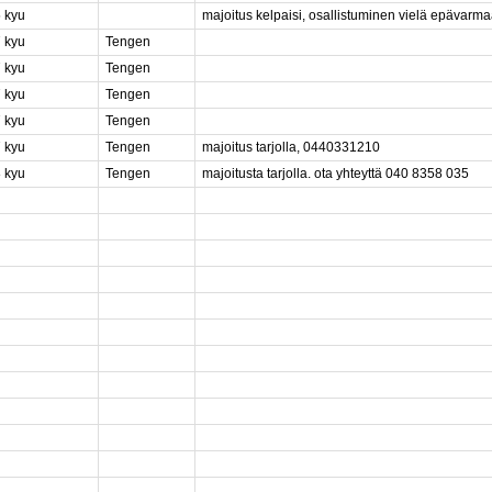
5 kyu
majoitus kelpaisi, osallistuminen vielä epävarm
7 kyu
Tengen
7 kyu
Tengen
7 kyu
Tengen
7 kyu
Tengen
7 kyu
Tengen
majoitus tarjolla, 0440331210
8 kyu
Tengen
majoitusta tarjolla. ota yhteyttä 040 8358 035