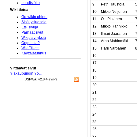
Lehdistölle
9
Petri Haustola
Wiki-tietoa
10
Mikko Neijonen
Go-wikin ohjeet
11
Olli Pitkänen
Sisällysluettelo
12
Mikko Rannikko
Etsi sivuja
Parhaat sivut
13
Ilmari Jaaranen
Wikipäivityksiä
14
Arho Mahlamäki
Ongelmia?
WikiEtiketti
15
Harri Varpanen
Käyttäjätunnus
16
17
Viittaavat sivut
18
Yläkaupungin Yö...
19
JSPWiki v2.8.4-svn-9
20
21
22
23
24
25
26
27