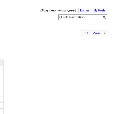
G’day (anonymous guest)
Log in
My
P
refs
E
dit
More...