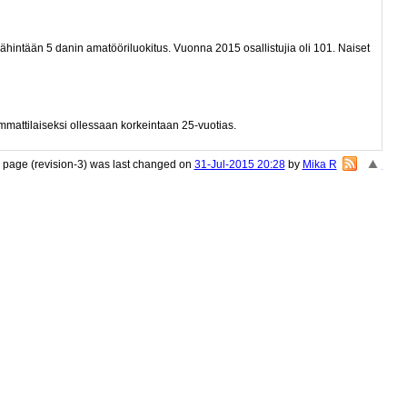
 vähintään 5 danin amatööriluokitus. Vuonna 2015 osallistujia oli 101. Naiset
mmattilaiseksi ollessaan korkeintaan 25-vuotias.
 page (revision-3) was last changed on
31-Jul-2015 20:28
by
Mika R
«