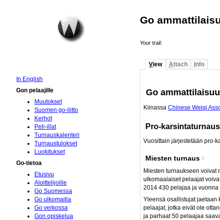
Go ammattilais
Your trail:
V
iew
A
ttach
I
nfo
In English
Go ammattilaisuu
Gon pelaajille
Muutokset
Kiinassa
Chinese Weiqi Asso
Suomen go-liitto
Kerhot
Pro-karsintaturnau
Peli-illat
Turnauskalenteri
Vuosittain järjestetään pro-k
Turnaustulokset
Luokitukset
Miesten turnaus
#
Go-tietoa
Miesten turnaukseen voivat ni
Etusivu
ulkomaalaiset pelaajat voivat
Aloittelijoille
2014 430 pelajaa ja vuonna
Go Suomessa
Yleensä osallistujat jaetaan
Go ulkomailla
pelaajat, jotka eivät ole ott
Go verkossa
ja parhaat 50 pelaajaa saav
Gon opiskelua