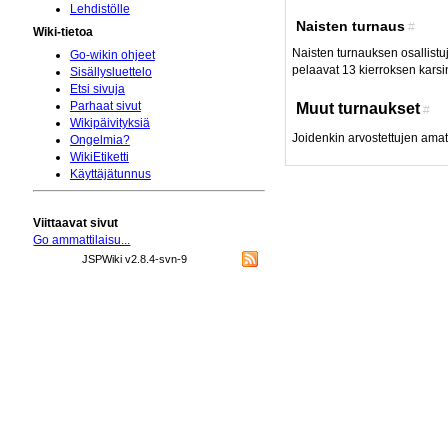
Lehdistölle
Naisten turnaus
#
Wiki-tietoa
Naisten turnauksen osallistuj
Go-wikin ohjeet
pelaavat 13 kierroksen karsi
Sisällysluettelo
Etsi sivuja
Muut turnaukset
Parhaat sivut
#
Wikipäivityksiä
Joidenkin arvostettujen amat
Ongelmia?
WikiEtiketti
Käyttäjätunnus
Viittaavat sivut
Go ammattilaisu...
JSPWiki v2.8.4-svn-9