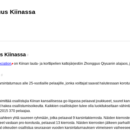
uus Kiinassa
s Kiinassa
#
ciation
on Kiinan lauta- ja korttipelien kattojärjestön Zhongguo Qiyuanin alajaos, j
s
#
arsintaturnaus alle 25-vuotiaille pelaajille, jonka voittajat saavat halutessaan korot
mittää osallistujia Kiinan kansallisessa go-liigassa pelaavat joukkueet, suuret kansa
 hakea osallistumisoikeutta. Kaikkien osallistujien tulee olla luokitukseltaan vähi
 2015 370 pelaajaa.
 kahteen yhtä suureen ryhmään, jotka pelaavat 9 karsintakierrosta. Näiden kierros
aneet vastaan pro-korotusta, pelaavat 13 kierrosta. Näiden kierrosten jälkeen parhai
at oikeuden osallistua seuraavan vuoden karsintaturnauksen viimeiseen vaiheesee