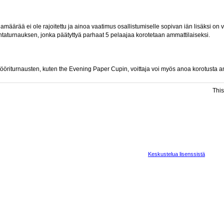
amäärää ei ole rajoitettu ja ainoa vaatimus osallistumiselle sopivan iän lisäksi on
ntaturnauksen, jonka päätyttyä parhaat 5 pelaajaa korotetaan ammattilaiseksi.
ööriturnausten, kuten the Evening Paper Cupin, voittaja voi myös anoa korotusta a
This
Keskustelua lisenssistä