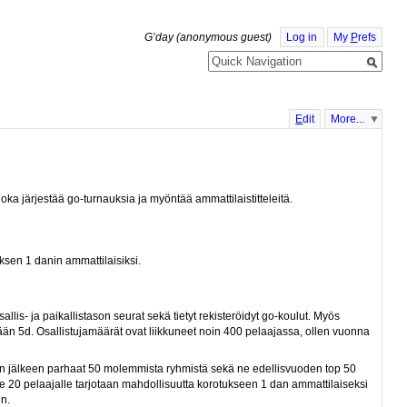
G’day (anonymous guest)
Log in
My
P
refs
E
dit
More...
oka järjestää go-turnauksia ja myöntää ammattilaistitteleitä.
uksen 1 danin ammattilaisiksi.
llis- ja paikallistason seurat sekä tietyt rekisteröidyt go-koulut. Myös
ntään 5d. Osallistujamäärät ovat liikkuneet noin 400 pelaajassa, ollen vuonna
ten jälkeen parhaat 50 molemmista ryhmistä sekä ne edellisvuoden top 50
lle 20 pelaajalle tarjotaan mahdollisuutta korotukseen 1 dan ammattilaiseksi
n.