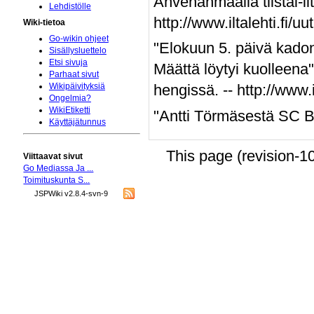
Ahvenanmaalla tiistai-ilt
Lehdistölle
http://www.iltalehti.fi
Wiki-tietoa
Go-wikin ohjeet
"Elokuun 5. päivä kadon
Sisällysluettelo
Etsi sivuja
Määttä löytyi kuolleen
Parhaat sivut
hengissä. -- http://www
Wikipäivityksiä
Ongelmia?
WikiEtiketti
"Antti Törmäsestä SC Be
Käyttäjätunnus
This page (revision-1
Viittaavat sivut
Go Mediassa Ja ...
Toimituskunta S...
JSPWiki v2.8.4-svn-9