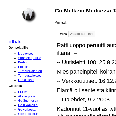
Go Melkein Mediassa Ta
Your trail:
V
iew
A
ttach (1)
I
nfo
In English
Rattijuoppo peruutti au
Gon pelaajille
iltana. --
Muutokset
Suomen go-liitto
-- Uutislehti 100, 25.9.
Kerhot
Peli-illat
Mies pahoinpiteli koira
Turnauskalenteri
Turnaustulokset
-- Verkkouutiset. 16.12
Luokitukset
Go-tietoa
Elämä oli senteistä kiinn
Etusivu
Aloittelijoille
-- Iltalehdet, 9.7.2008
Go Suomessa
Go ulkomailla
Kadonnut 11-vuotias tytt
Go verkossa
Gon opiskelua