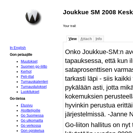
Joukkue SM 2008 Kesk
Your trail:
V
iew
A
ttach
I
nfo
In English
Onko Joukkue-SM:n avoi
Gon pelaajille
tapauksessa, että kun 
Muutokset
Suomen go-liitto
sataprosenttisen varmas
Kerhot
Peli-illat
tarkasti läpi - siis kaik
Turnauskalenteri
pykälään asti, jotta mi
Turnaustulokset
Luokitukset
kokemuksien perusteella 
Go-tietoa
hyvinkin perustua erittäi
Etusivu
Aloittelijoille
järjestelmissä. -Janne 
Go Suomessa
Go ulkomailla
Go-liiton hallitus on ny
Go verkossa
Gon opiskelua