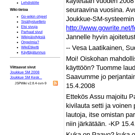
käytetään vuoden 2008 
Lehdistölle
seuraavina vuosina. Avo
Wiki-tietoa
Go-wikin ohjeet
Joukkue-SM-systeemin k
Sisällysluettelo
http://www.gowrite.net
Etsi sivuja
Parhaat sivut
Jannelle hyvin ajoitetu
Wikipäivityksiä
Ongelmia?
-- Vesa Laatikainen, Su
WikiEtiketti
Käyttäjätunnus
Moi! Oiskohan mahdollis
käyttöön? Tuomme laudan
Viittaavat sivut
Joukkue SM 2008
Saavumme jo perjantaina
Joukkue SM Kesk...
JSPWiki v2.8.4-svn-9
15.4.2008
Ettekös Assu majoitu Pa
kivilauta setti ja voine
lautoja, itse omistan pa
niin järkätään. -KP 15.4
Kuka on Paavo? kuka on 