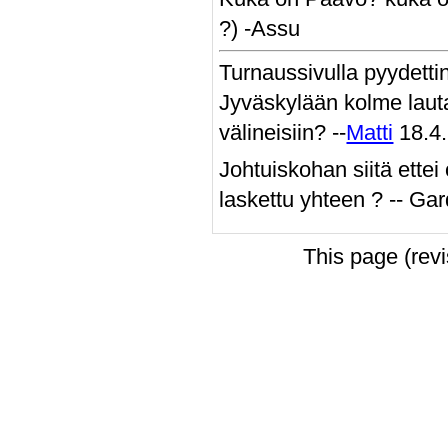
?) -Assu
Turnaussivulla pyydettin
Jyväskylään kolme lautaa
välineisiin? --
Matti
18.4
Johtuiskohan siitä ettei 
laskettu yhteen ? -- Ga
This page (rev