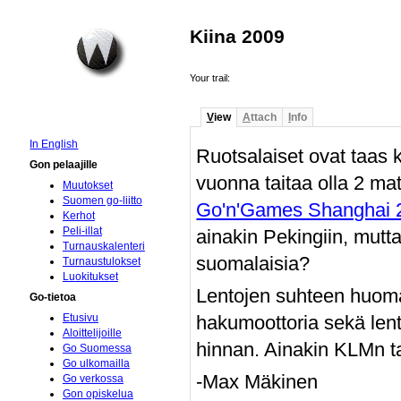
Kiina 2009
Your trail:
V
iew
A
ttach
I
nfo
In English
Ruotsalaiset ovat taas 
Gon pelaajille
vuonna taitaa olla 2 ma
Muutokset
Suomen go-liitto
Go'n'Games Shanghai 
Kerhot
Peli-illat
ainakin Pekingiin, mut
Turnauskalenteri
suomalaisia?
Turnaustulokset
Luokitukset
Lentojen suhteen huoma
Go-tietoa
hakumoottoria sekä lent
Etusivu
Aloittelijoille
hinnan. Ainakin KLMn ta
Go Suomessa
Go ulkomailla
-Max Mäkinen
Go verkossa
Gon opiskelua