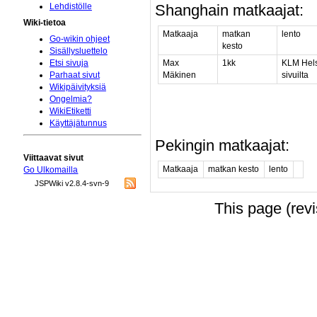
Shanghain matkaajat:
Lehdistölle
Wiki-tietoa
Matkaaja
matkan
lento
Go-wikin ohjeet
kesto
Sisällysluettelo
Max
1kk
KLM Hels
Etsi sivuja
Mäkinen
sivuilta
Parhaat sivut
Wikipäivityksiä
Ongelmia?
WikiEtiketti
Käyttäjätunnus
Pekingin matkaajat:
Viittaavat sivut
Matkaaja
matkan kesto
lento
Go Ulkomailla
JSPWiki v2.8.4-svn-9
This page (rev