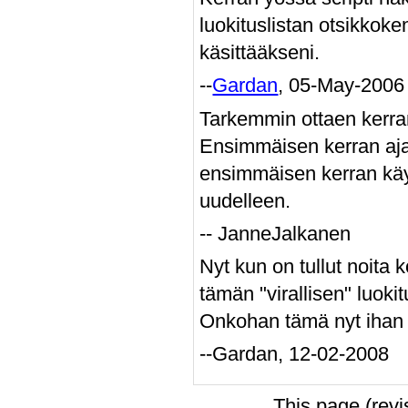
luokituslistan otsikkok
käsittääkseni.
--
Gardan
, 05-May-2006
Tarkemmin ottaen kerra
Ensimmäisen kerran aj
ensimmäisen kerran käy 
uudelleen.
-- JanneJalkanen
Nyt kun on tullut noita k
tämän "virallisen" luoki
Onkohan tämä nyt ihan h
--Gardan, 12-02-2008
This page (rev