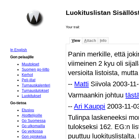
Luokituslistan Sisällös
Your trail:
V
iew
A
ttach
I
nfo
In English
Panin merkille, että joki
Gon pelaajille
viimeinen 2 kyu oli sijal
Muutokset
Suomen go-liitto
versioita listoista, mut
Kerhot
Peli-illat
--
Matti
Siivola 2003-11
Turnauskalenteri
Turnaustulokset
Varmaankin johtuu
täst
Luokitukset
Go-tietoa
--
Ari Kauppi
2003-11-0
Etusivu
Aloittelijoille
Tulinpa laskeneeksi mone
Go Suomessa
tulokseksi 162. EG:n li
Go ulkomailla
Go verkossa
puuttuu luokituslistalta.
Gon opiskelua