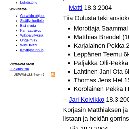
Lehdistölle
--
Matti
18.3.2004
Wiki-tietoa
Go-wikin ohjeet
Tiia Oulusta teki ansioka
Sisällysluettelo
Etsi sivuja
Morottaja Saammal 
Parhaat sivut
Matthias Brendel (1
Wikipäivityksiä
Ongelmia?
Karjalainen Pekka 2
WikiEtiketti
Käyttäjätunnus
Leppänen Teemu 6k 
Paljakka Olli-Pekka
Viittaavat sivut
Luokituslista
Lahtinen Jani Ota 
JSPWiki v2.8.4-svn-9
Thomas Jens Hel 1
Korolainen Pekka H
--
Jari Koivikko
18.3.20
Korjasin Matthiaksen ja
listaan ja heidän gorrin
-- Tiia 19.3.2004