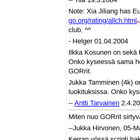
Note: Xia Jiliang has E
go.org/rating/allch.html
club. ^^
- Helger 01.04.2004
Ilkka Kosunen on sekä He
Onko kyseessä sama hen
GORrit.
Jukka Tamminen (4k) on 
luokituksissa. Onko ky
--
Antti Tarvainen
2.4.2
Miten nuo GORrit sirtyv
--Jukka Hirvonen, 05-
Kerran yössä scripti hake