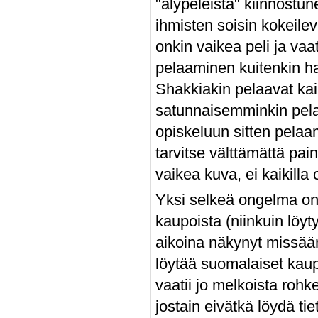
"älypeleistä" kiinnostune
ihmisten soisin kokeile
onkin vaikea peli ja va
pelaaminen kuitenkin h
Shakkiakin pelaavat kaik
satunnaisemminkin pela
opiskeluun sitten pelaam
tarvitse välttämättä pain
vaikea kuva, ei kaikilla 
Yksi selkeä ongelma on 
kaupoista (niinkuin löyty
aikoina näkynyt missään)
löytää suomalaiset kaupa
vaatii jo melkoista rohk
jostain eivätkä löydä ti