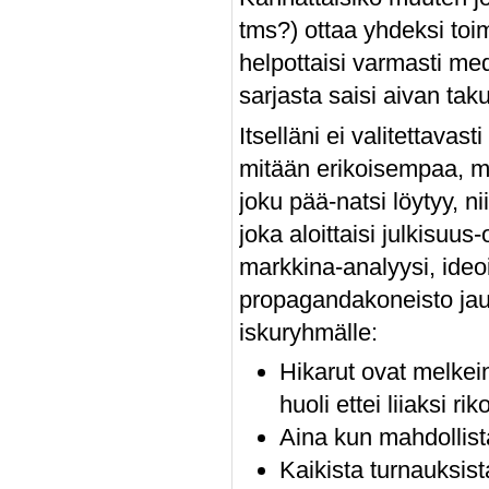
tms?) ottaa yhdeksi toi
helpottaisi varmasti me
sarjasta saisi aivan ta
Itselläni ei valitettava
mitään erikoisempaa, mu
joku pää-natsi löytyy, ni
joka aloittaisi julkisuu
markkina-analyysi, ideo
propagandakoneisto jau
iskuryhmälle:
Hikarut ovat melkein
huoli ettei liiaksi ri
Aina kun mahdollista
Kaikista turnauksista