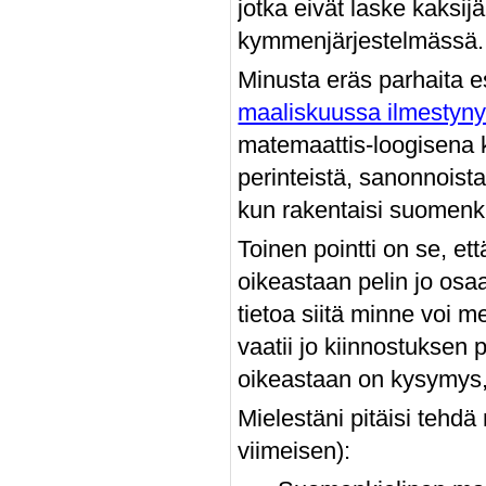
jotka eivät laske kaksij
kymmenjärjestelmässä.
Minusta eräs parhaita es
maaliskuussa ilmestyny
matemaattis-loogisena ko
perinteistä, sanonnoista,
kun rakentaisi suomenkie
Toinen pointti on se, et
oikeastaan pelin jo osaa
tietoa siitä minne voi 
vaatii jo kiinnostuksen p
oikeastaan on kysymys,
Mielestäni pitäisi tehdä
viimeisen):