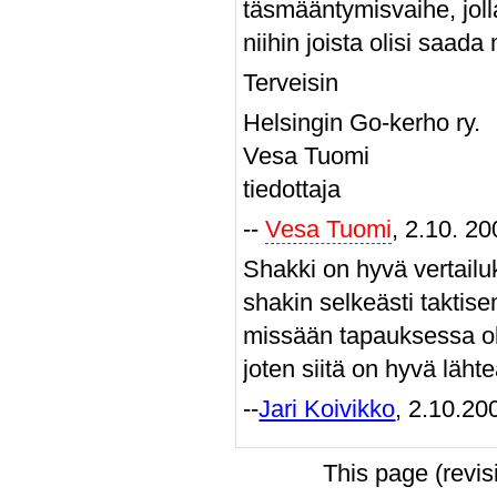
täsmääntymisvaihe, jol
niihin joista olisi saada
Terveisin
Helsingin Go-kerho ry.
Vesa Tuomi
tiedottaja
--
Vesa Tuomi
, 2.10. 2
Shakki on hyvä vertailu
shakin selkeästi taktis
missään tapauksessa ol
joten siitä on hyvä lähte
--
Jari Koivikko
, 2.10.20
This page (revi