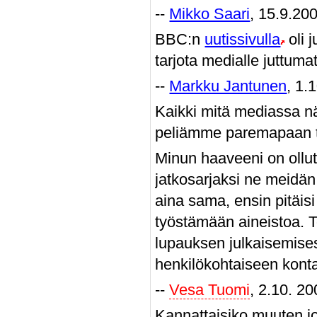
--
Mikko Saari
, 15.9.20
BBC:n
uutissivulla
oli 
tarjota medialle juttum
--
Markku Jantunen
, 1.
Kaikki mitä mediassa n
peliämme paremapaan t
Minun haaveeni on ollut
jatkosarjaksi ne meidän 
aina sama, ensin pitäisi
työstämään aineistoa. To
lupauksen julkaisemises
henkilökohtaiseen kontak
--
Vesa Tuomi
, 2.10. 2
Kannattaisiko muuten jo