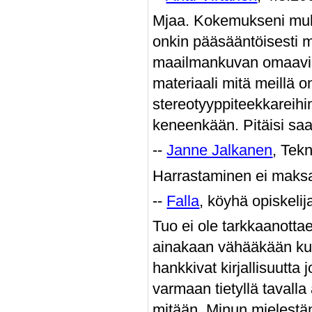
Mjaa. Kokemukseni muka
onkin pääsääntöisesti mu
maailmankuvan omaavia.
materiaali mitä meillä
stereotyyppiteekkareihin
keneenkään. Pitäisi sa
--
Janne Jalkanen
, Tekn
Harrastaminen ei maks
--
Falla
, köyhä opiskelij
Tuo ei ole tarkkaanottaen
ainakaan vähääkään kunno
hankkivat kirjallisuutt
varmaan tietyllä tavalla 
mitään. Minun mielestän