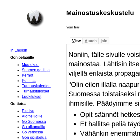
Mainostuskeskustelu
Your trail:
V
iew
A
ttach
I
nfo
In English
Noniin, tälle sivulle voi
Gon pelaajille
mainostaa. Lähtisin itse 
Muutokset
Suomen go-liitto
viljellä erilaista propaga
Kerhot
Peli-illat
"Olin eilen illalla naap
Turnauskalenteri
Turnaustulokset
Suomessa toistaiseksi 
Luokitukset
ihmisille. Päädyimme sii
Go-tietoa
Etusivu
Opit säännöt hetke
Aloittelijoille
Go Suomessa
Et hallitse peliä täy
Go ulkomailla
Vähänkin enemmän p
Go verkossa
Gon opiskelua