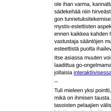
ole ihan varma, kannatta
sädekehää niin hirveästi
gon tunnetuksitekemises
mystis-estettisten asp
ennen kaikkea kahden he
vastustaja sääntöjen mu
esteettistä puolta ihail
Itse asiassa muuten voisi
laadittua go-ongelmamat
jollaisia
interaktiivisess
--
Tuli mieleen yksi pointti
mikä on ihmisen tausta. 
tasoisten pelaajien väli