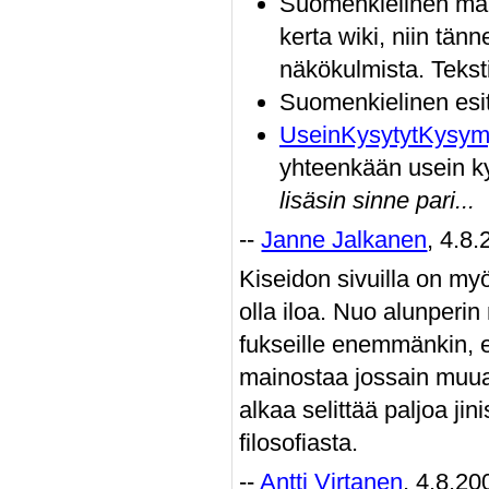
Suomenkielinen main
kerta wiki, niin tän
näkökulmista. Teksti
Suomenkielinen esit
UseinKysytytKysym
yhteenkään usein k
lisäsin sinne pari...
--
Janne Jalkanen
, 4.8
Kiseidon sivuilla on my
olla iloa. Nuo alunperin
fukseille enemmänkin, e
mainostaa jossain muual
alkaa selittää paljoa jin
filosofiasta.
--
Antti Virtanen
, 4.8.20