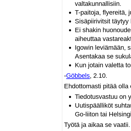
valtakunnallisiin.
T-paitoja, flyereitä, j
Sisäpiirivitsit täyty
Ei shakin huonoudel
aiheuttaa vastareakt
Igowin leviämään, si
Asentakaa se sukulais
Kun jotain valetta to
-
Göbbels
, 2.10.
Ehdottomasti pitää olla
Tiedotusvastuu on yh
Uutispäälliköt suht
Go-liiton tai Helsin
Työtä ja aikaa se vaati