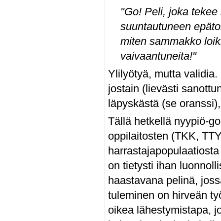
"Go! Peli, joka tekee
suuntautuneen epätoi
miten sammakko loikk
vaivaantuneita!"
Ylilyötyä, mutta validia
jostain (lievästi sanot
läpyskästä (se oranssi)
Tällä hetkellä nyypiö-go 
oppilaitosten (TKK, TTY
harrastajapopulaatiosta
on tietysti ihan luonnol
haastavana pelinä, jossa
tuleminen on hirveän ty
oikea lähestymistapa, j