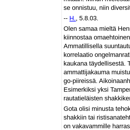
se onnistuu, niin diver
--
H.
, 5.8.03.
Olen samaa mieltä Henrin
kiinnostaa omaehtoinen
Ammatillisella suuntautu
korrelaatio ongelmanrat
kaukana täydellisestä. T
ammattijakauma muistu
go-piireissä. Aikoinaanh
Esimerkiksi yksi Tampe
rautatieläisten shakkike
Gota olisi minusta tehok
shakkiin tai ristisanateh
on vakavammille harrasta