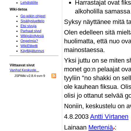
Harrastajat ovat fi
Lehdistölle
Wiki-tietoa
alkoholilla samassa
Go-wikin ohjeet
Syksy näyttänee mitä t
Sisällysluettelo
Etsi sivuja
Olen edelleen sitä miel
Parhaat sivut
Wikipäivityksiä
huolimatta, että nuo ovat
Ongelmia?
WikiEtiketti
mainostaessa.
Käyttäjätunnus
Yksi juttu on se miten 
Viittaavat sivut
monet go:n pelaajat ova
Vanhat Keskuste...
JSPWiki v2.8.4-svn-9
tyyliin "no shakki on sel
ole kauhean fiksua. Oli
olisi jo ottanut selvää 
Noniin, keskustelu on av
4.8.2003
Antti Virtanen
Lainaan
Merteniä
: