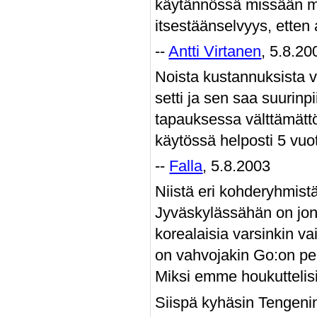
käytännössä missään mu
itsestäänselvyys, etten 
--
Antti Virtanen
, 5.8.20
Noista kustannuksista v
setti ja sen saa suurinpi
tapauksessa välttämätt
käytössä helposti 5 vuot
--
Falla
, 5.8.2003
Niistä eri kohderyhmistä
Jyväskylässähän on jonk
korealaisia varsinkin va
on vahvojakin Go:on pel
Miksi emme houkuttelisi 
Siispä kyhäsin Tengenin