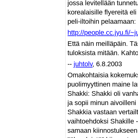
jossa levitellään tunnetui
korealaisille flyereitä e
peli-iltoihin pelaamaan:
http://people.cc.jyu.fi/~j
Että näin meilläpäin. 
tuloksista mitään. Kahto
--
juhtolv
, 6.8.2003
Omakohtaisia kokemuksi
puolimyyttinen maine la
Shakki: Shakki oli vanha
ja sopii minun aivoillen
Shakkia vastaan vertai
vaihtoehdoksi Shakille -
samaan kiinnostukseen i