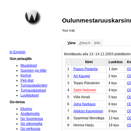
Oulunmestaruuskarsinna
Your trail:
V
iew
A
ttach
I
nfo
In English
Ilmoittaudu alla 13.-14.12.2003 pidettäviin
Gon pelaajille
Nimi
Luokitus
K
Muutokset
1
Paavo Pietarila
1 dan
O
Suomen go-liitto
Kerhot
2
Ari Kauppi
2 kyu
O
Peli-illat
3
Teppo Räisänen
4 kyu
O
Turnauskalenteri
4
Sami Halonen
4 kyu
O
Turnaustulokset
Luokitukset
5
Ville Ainali
5 kyu
O
Go-tietoa
6
Juha Narkaus
6 kyu
O
Etusivu
7
Aleksis Kauppinen
8 kyu
O
Aloittelijoille
8
Saammal Morottaja
13 kyu
O
Go Suomessa
Go ulkomailla
9
Henna Harju
18 kyu
O
Go verkossa