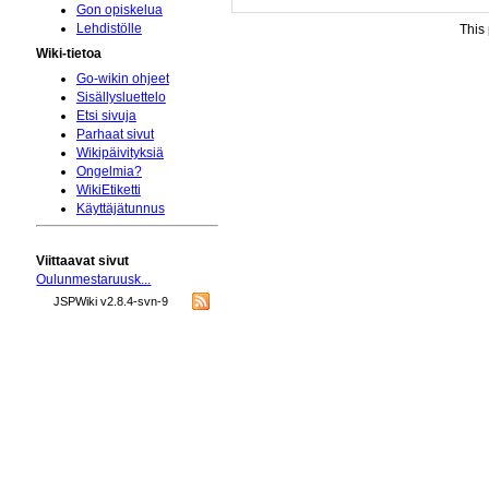
Gon opiskelua
Lehdistölle
This
Wiki-tietoa
Go-wikin ohjeet
Sisällysluettelo
Etsi sivuja
Parhaat sivut
Wikipäivityksiä
Ongelmia?
WikiEtiketti
Käyttäjätunnus
Viittaavat sivut
Oulunmestaruusk...
JSPWiki v2.8.4-svn-9