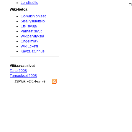
Lehdistölle
Th
Wiki-tietoa
Go-wikin ohjeet
Sisällysluettelo
Etsi sivuja
Parhaat sivut
Wikipäivityksiä
Ongelmia?
WikiEtiketti
Käyttäjätunnus
Viittaavat sivut
Tarto 2008
Turnaukset 2008
JSPWiki v2.8.4-svn-9