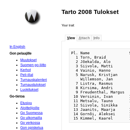
Tarto 2008 Tulokset
Your trail:
V
iew
A
ttach
I
nfo
In English
Pl. Name                 
Gon pelaajille
  1 Torn, Braid          
Muutokset
  2 Jõekalda, Alo        
Suomen go-liitto
  3 Siivola, Matti       
Kerhot
  4 Vainio, Hanno        
  5 Narusk, Kristjan     
Peli-illat
    Willemson, Jan       
Turnauskalenteri
  7 Listra, Rasmus       
Turnaustulokset
  8 Kirsima, Andri       
Luokitukset
  9 Freudenthal, Margus  
 10 Versinin, Ivan       
Go-tietoa
 11 Metsalu, Tauno       
Etusivu
 12 Siivola, Sinikka     
Aloittelijoille
 13 Jaanits, Maarja      
Go Suomessa
 14 Gornõi, Aleksei      
Go ulkomailla
Go verkossa
Gon opiskelua