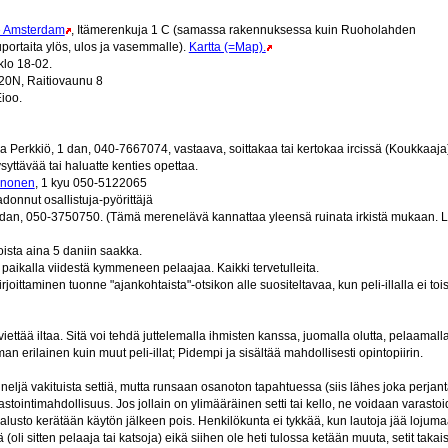
e Amsterdam
, Itämerenkuja 1 C (samassa rakennuksessa kuin Ruoholahden
uportaita ylös, ulos ja vasemmalle).
Kartta (=Map).
klo 18-02.
 20N, Raitiovaunu 8
ioo.
a Perkkiö, 1 dan, 040-7667074, vastaava, soittakaa tai kertokaa ircissä (Koukkaaja
ysyttävää tai haluatte kenties opettaa.
inonen
, 1 kyu 050-5122065
adonnut osallistuja-pyörittäjä
 dan, 050-3750750. (Tämä merenelävä kannattaa yleensä ruinata irkistä mukaan. L
joista aina 5 daniin saakka.
paikalla viidestä kymmeneen pelaajaa. Kaikki tervetulleita.
joittaminen tuonne "ajankohtaista"-otsikon alle suositeltavaa, kun peli-illalla ei tois
iettää iltaa. Sitä voi tehdä juttelemalla ihmisten kanssa, juomalla olutta, pelaamalla
man erilainen kuin muut peli-illat; Pidempi ja sisältää mahdollisesti opintopiirin.
 neljä vakituista settiä, mutta runsaan osanoton tapahtuessa (siis lähes joka perjan
astointimahdollisuus. Jos jollain on ylimääräinen setti tai kello, ne voidaan varastoid
alusto kerätään käytön jälkeen pois. Henkilökunta ei tykkää, kun lautoja jää lojumaan
(oli sitten pelaaja tai katsoja) eikä siihen ole heti tulossa ketään muuta, setit takaisin