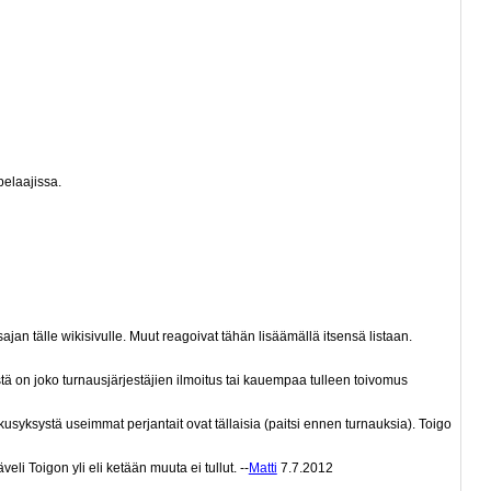
pelaajissa.
ajan tälle wikisivulle. Muut reagoivat tähän lisäämällä itsensä listaan.
tä on joko turnausjärjestäjien ilmoitus tai kauempaa tulleen toivomus
alkusyksystä useimmat perjantait ovat tällaisia (paitsi ennen turnauksia). Toigo
veli Toigon yli eli ketään muuta ei tullut. --
Matti
7.7.2012