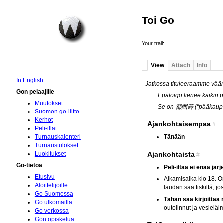
Toi Go
Your trail:
V
iew
A
ttach
I
nfo
In English
Jatkossa tituleeraamme väär
Gon pelaajille
Epätoigo lienee kaikin pu
Muutokset
Se on 都囲碁 ("pääkaupung
Suomen go-liitto
Kerhot
Ajankohtaisempaa
#
Peli-illat
Turnauskalenteri
Tänään
Turnaustulokset
Ajankohtaista
Luokitukset
#
Go-tietoa
Peli-iltaa ei enää järj
Etusivu
Alkamisaika klo 18. On
Aloittelijoille
laudan saa tiskiltä, j
Go Suomessa
Tähän saa kirjoittaa
Go ulkomailla
outolinnut ja vesielä
Go verkossa
Gon opiskelua