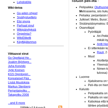
ToiGon peli-ilta
#
Lehdistölle
Pelipaikka:
Oluthuon
Wiki-tietoa
M
etroasema, siis liuk
Go-wikin ohjeet
Peliaika: perjantaisin 
Sisällysluettelo
Julkiset: Metro, Bussi
Etsi sivuja
Sisäänpääsymaksu: E
Parhaat sivut
Osanottajat
Wikipäivityksiä
Pyörittäjät
Ongelmia?
Ari-Pekk
WikiEtiketti
mikäli k
Käyttäjätunnus
Antti He
Ei sittenkään k
Rauli
, 2
Viittaavat sivut
Muut
Go Opettajat He...
Aloitteli
Joakim Björkgre...
Yleensä 
Juha Koivisto
Nimen kir
Jyrki Kivinen
tulossa)
KGS Opintopiiri...
Luonne
Korealaiset Pää...
Ajatuksena on v
Lisää Muutoksia
Peli-ilta on hie
Markus Stenberg
Kalusto
Perjantaipotku ...
Pelipaikalla on
Takapotku 2008
Paikalla on var
Katsokaa että k
...and 8 more
lähtee pöydästä 
JSPWiki v2.8.4-svn-9