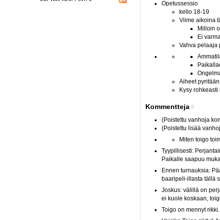
Opetussessio
kello 18-19
Viime aikoina t
Milloin 
Ei varma
Vahva pelaaja p
Ammatila
Paikallao
Ongelma
Aiheet pyritään
Kysy rohkeasti
Kommentteja
#
(Poistettu vanhoja kom
(Poistettu lisää vanh
Miten toigo toim
Tyypillisesti: Perjant
Paikalle saapuu muka
Ennen turnauksia: Pää
baaripeli-illasta täll
Joskus: välillä on per
ei kuole koskaan, toigo
Toigo on mennyt rikki