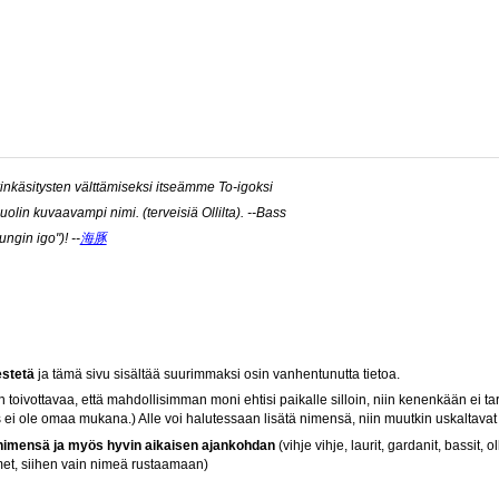
inkäsitysten välttämiseksi itseämme To-igoksi
olin kuvaavampi nimi. (terveisiä Ollilta). --Bass
in igo")! --
海豚
estetä
ja tämä sivu sisältää suurimmaksi osin vanhentunutta tietoa.
 toivottavaa, että mahdollisimman moni ehtisi paikalle silloin, niin kenenkään ei ta
os ei ole omaa mukana.) Alle voi halutessaan lisätä nimensä, niin muutkin uskaltavat 
 nimensä ja myös hyvin aikaisen ajankohdan
(vihje vihje, laurit, gardanit, bassit, 
imet, siihen vain nimeä rustaamaan)