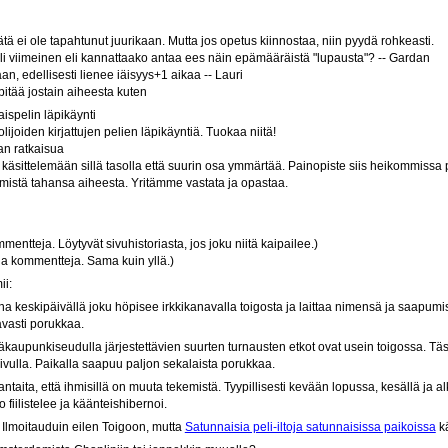
ätä ei ole tapahtunut juurikaan. Mutta jos opetus kiinnostaa, niin pyydä rohkeasti.
oli viimeinen eli kannattaako antaa ees näin epämääräistä "lupausta"? -- Gardan
an, edellisesti lienee iäisyys+1 aikaa -- Lauri
itää jostain aiheesta kuten
ispelin läpikäynti
lijoiden kirjattujen pelien läpikäyntiä. Tuokaa niitä!
n ratkaisua
 käsittelemään sillä tasolla että suurin osa ymmärtää. Painopiste siis heikommissa 
 mistä tahansa aiheesta. Yritämme vastata ja opastaa.
mentteja. Löytyvät sivuhistoriasta, jos joku niitä kaipailee.)
oja kommentteja. Sama kuin yllä.)
ii:
aina keskipäivällä joku höpisee irkkikanavalla toigosta ja laittaa nimensä ja saapumis
vasti porukkaa.
kaupunkiseudulla järjestettävien suurten turnausten etkot ovat usein toigossa. Täs
ä sivulla. Paikalla saapuu paljon sekalaista porukkaa.
jantaita, että ihmisillä on muuta tekemistä. Tyypillisesti kevään lopussa, kesällä ja 
 fiilistelee ja käänteishibernoi.
. Ilmoitauduin eilen Toigoon, mutta
Satunnaisia peli-iltoja satunnaisissa paikoissa
kä