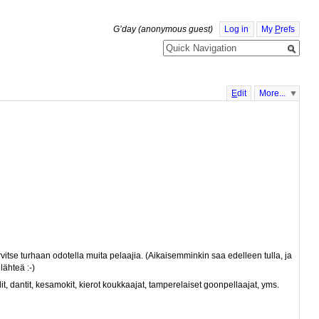
G’day (anonymous guest)
Log in
My
P
refs
E
dit
More...
rvitse turhaan odotella muita pelaajia. (Aikaisemminkin saa edelleen tulla, ja
lähteä :-)
ollit, dantit, kesamokit, kierot koukkaajat, tamperelaiset goonpellaajat, yms.