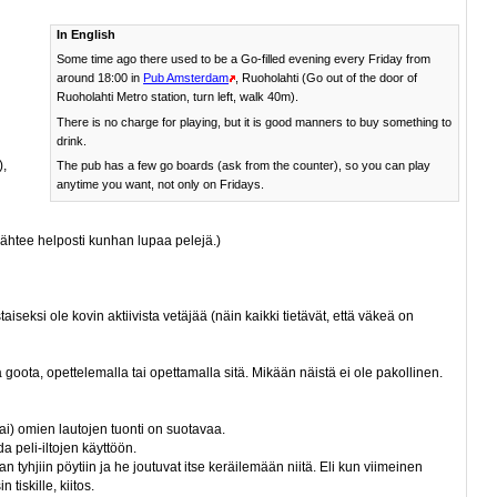
In English
Some time ago there used to be a Go-filled evening every Friday from
around 18:00 in
Pub Amsterdam
, Ruoholahti (Go out of the door of
Ruoholahti Metro station, turn left, walk 40m).
There is no charge for playing, but it is good manners to buy something to
drink.
),
The pub has a few go boards (ask from the counter), so you can play
anytime you want, not only on Fridays.
ähtee helposti kunhan lupaa pelejä.)
taiseksi ole kovin aktiivista vetäjää (näin kaikki tietävät, että väkeä on
 goota, opettelemalla tai opettamalla sitä. Mikään näistä ei ole pakollinen.
tai) omien lautojen tuonti on suotavaa.
a peli-iltojen käyttöön.
 tyhjiin pöytiin ja he joutuvat itse keräilemään niitä. Eli kun viimeinen
 tiskille, kiitos.