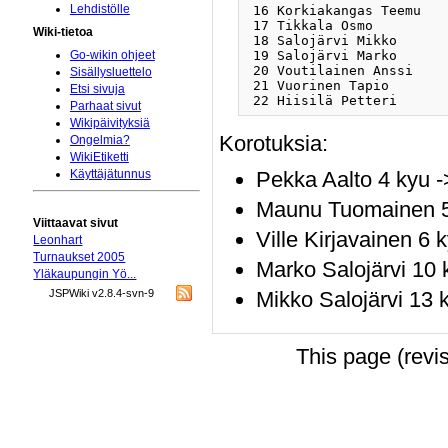
Lehdistölle
 16 Korkiakangas Teemu   
 17 Tikkala Osmo         
Wiki-tietoa
 18 Salojärvi Mikko      
 19 Salojärvi Marko      
Go-wikin ohjeet
 20 Voutilainen Anssi    
Sisällysluettelo
 21 Vuorinen Tapio       
Etsi sivuja
Parhaat sivut
Wikipäivityksiä
Korotuksia:
Ongelmia?
WikiEtiketti
Pekka Aalto 4 kyu -
Käyttäjätunnus
Maunu Tuomainen 5
Viittaavat sivut
Ville Kirjavainen 6 
Leonhart
Turnaukset 2005
Marko Salojärvi 10 
Yläkaupungin Yö...
Mikko Salojärvi 13 
JSPWiki v2.8.4-svn-9
This page (revi