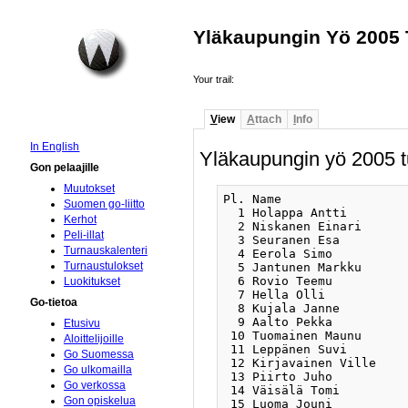
Yläkaupungin Yö 2005 
Your trail:
V
iew
A
ttach
I
nfo
In English
Yläkaupungin yö 2005 t
Gon pelaajille
Muutokset
Pl. Name                 
Suomen go-liitto
  1 Holappa Antti        
Kerhot
  2 Niskanen Einari      
Peli-illat
  3 Seuranen Esa         
Turnauskalenteri
  4 Eerola Simo          
Turnaustulokset
  5 Jantunen Markku      
  6 Rovio Teemu          
Luokitukset
  7 Hella Olli           
Go-tietoa
  8 Kujala Janne         
  9 Aalto Pekka          
Etusivu
 10 Tuomainen Maunu      
Aloittelijoille
 11 Leppänen Suvi        
Go Suomessa
 12 Kirjavainen Ville    
Go ulkomailla
 13 Piirto Juho          
Go verkossa
 14 Väisälä Tomi         
Gon opiskelua
 15 Luoma Jouni          