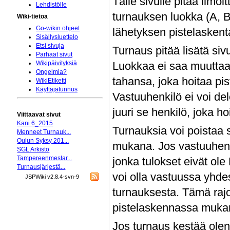
Tälle sivulle pitää ilmo
Lehdistölle
turnauksen luokka (A, B,
Wiki-tietoa
Go-wikin ohjeet
lähetyksen pistelaskent
Sisällysluettelo
Etsi sivuja
Turnaus pitää lisätä si
Parhaat sivut
Luokkaa ei saa muuttaa
Wikipäivityksiä
Ongelmia?
tahansa, joka hoitaa p
WikiEtiketti
Käyttäjätunnus
Vastuuhenkilö ei voi de
juuri se henkilö, joka h
Viittaavat sivut
Kani 6_2015
Turnauksia voi poistaa 
Menneet Turnauk...
Oulun Syksy 201...
mukana. Jos vastuuhenki
SGL Arkisto
Tampereenmestar...
jonka tulokset eivät o
Turnausjärjestä...
voi olla vastuussa yhde
JSPWiki v2.8.4-svn-9
turnauksesta. Tämä rajo
pistelaskennassa muka
Jos turnaus kestää olen