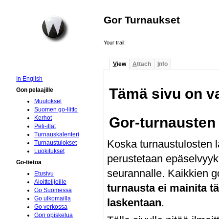
Gor Turnaukset
Your trail:
V
iew
A
ttach
I
nfo
In English
Tämä sivu on va
Gon pelaajille
Muutokset
Suomen go-liitto
Gor-turnausten
Kerhot
Peli-illat
Turnauskalenteri
Koska turnaustulosten l
Turnaustulokset
Luokitukset
perustetaan epäselvyyks
Go-tietoa
seurannalle. Kaikkien g
Etusivu
Aloittelijoille
turnausta ei mainita tä
Go Suomessa
Go ulkomailla
laskentaan
.
Go verkossa
Gon opiskelua