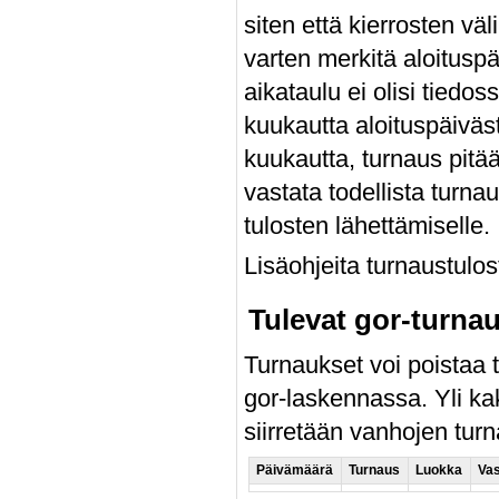
siten että kierrosten väl
varten merkitä aloitusp
aikataulu ei olisi tiedo
kuukautta aloituspäiväs
kuukautta, turnaus pitä
vastata todellista turn
tulosten lähettämiselle.
Lisäohjeita turnaustulo
Tulevat gor-turna
Turnaukset voi poistaa t
gor-laskennassa. Yli ka
siirretään vanhojen turn
Päivämäärä
Turnaus
Luokka
Vas