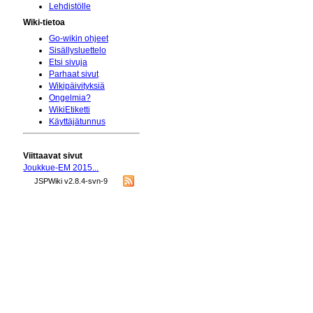
Lehdistölle
Wiki-tietoa
Go-wikin ohjeet
Sisällysluettelo
Etsi sivuja
Parhaat sivut
Wikipäivityksiä
Ongelmia?
WikiEtiketti
Käyttäjätunnus
Viittaavat sivut
Joukkue-EM 2015...
JSPWiki v2.8.4-svn-9