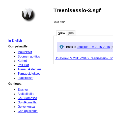
Treenisessio-3.sgf
Your trail:
V
iew
I
nfo
In English
Gon pelaajille
Back to
Joukkue-EM 2015-2016
(p
Muutokset
Suomen go-liitto
Joukkue-EM 2015-2016/Treenisessio-3.sg
Kerhot
Peli-illat
Turnauskalenteri
Turnaustulokset
Luokitukset
Go-tietoa
Etusivu
Aloittelijoille
Go Suomessa
Go ulkomailla
Go verkossa
Gon opiskelua