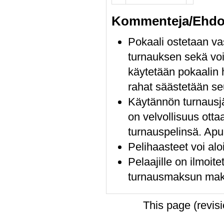
Kommenteja/Ehdo
Pokaali ostetaan vas
turnauksen sekä voi
käytetään pokaalin 
rahat säästetään se
Käytännön turnausjär
on velvollisuus ottaa
turnauspelinsä. Apua
Pelihaasteet voi aloi
Pelaajille on ilmoite
turnausmaksun mak
This page (revis