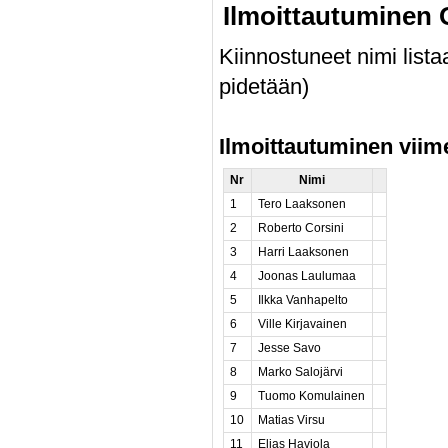
Ilmoittautumine
Kiinnostuneet nimi listaa
pidetään)
Ilmoittautuminen viim
Nr
Nimi
1
Tero Laaksonen
2
Roberto Corsini
3
Harri Laaksonen
4
Joonas Laulumaa
5
Ilkka Vanhapelto
6
Ville Kirjavainen
7
Jesse Savo
8
Marko Salojärvi
9
Tuomo Komulainen
10
Matias Virsu
11
Elias Haviola