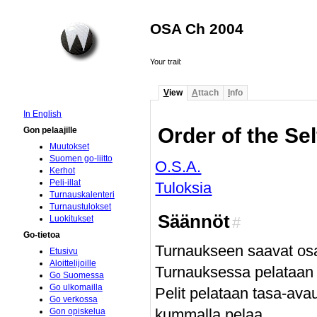
OSA Ch 2004
Your trail:
V
iew
A
ttach
I
nfo
In English
Order of the Se
Gon pelaajille
Muutokset
Suomen go-liitto
O.S.A.
Kerhot
Peli-illat
Tuloksia
Turnauskalenteri
Turnaustulokset
Säännöt
Luokitukset
#
Go-tietoa
Turnaukseen saavat osal
Etusivu
Aloittelijoille
Turnauksessa pelataan r
Go Suomessa
Go ulkomailla
Pelit pelataan tasa-av
Go verkossa
kummalla pelaa.
Gon opiskelua