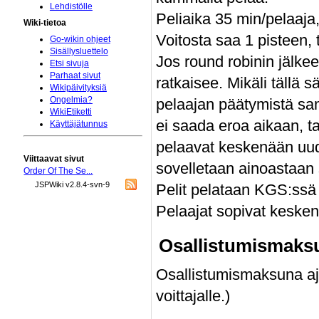
Lehdistölle
Peliaika 35 min/pelaaja
Wiki-tietoa
Voitosta saa 1 pisteen, 
Go-wikin ohjeet
Sisällysluettelo
Jos round robinin jälke
Etsi sivuja
Parhaat sivut
ratkaisee. Mikäli tällä
Wikipäivityksiä
Ongelmia?
pelaajan päätymistä sam
WikiEtiketti
ei saada eroa aikaan, t
Käyttäjätunnus
pelaavat keskenään uude
Viittaavat sivut
sovelletaan ainoastaan 
Order Of The Se...
JSPWiki v2.8.4-svn-9
Pelit pelataan KGS:ssä 
Pelaajat sopivat keske
Osallistumismaks
Osallistumismaksuna aj
voittajalle.)