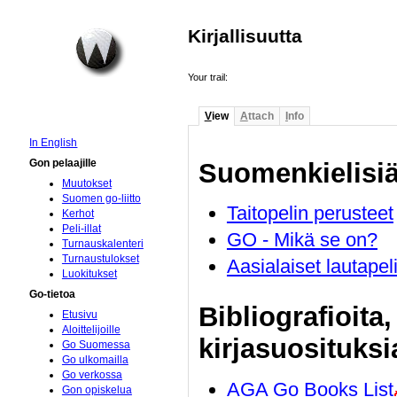
Kirjallisuutta
Your trail:
V
iew
A
ttach
I
nfo
In English
Gon pelaajille
Suomenkielisiä 
Muutokset
Suomen go-liitto
Taitopelin perusteet
Kerhot
Peli-illat
GO - Mikä se on?
Turnauskalenteri
Turnaustulokset
Aasialaiset lautapeli
Luokitukset
Go-tietoa
Bibliografioita,
Etusivu
Aloittelijoille
kirjasuosituksi
Go Suomessa
Go ulkomailla
Go verkossa
AGA Go Books List
Gon opiskelua