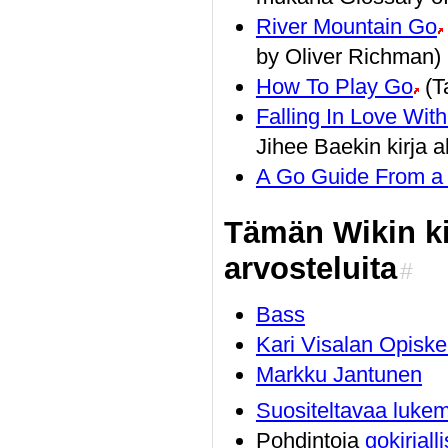
River Mountain Go
by Oliver Richman)
How To Play Go
(Ta
Falling In Love Wi
Jihee Baekin kirja alo
A Go Guide From a
Tämän Wikin kir
arvosteluita
#
Bass
Kari Visalan Opisk
Markku Jantunen
Suositeltavaa lukem
Pohdintoja
gokirjal