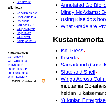
Lehdistölle
Annotated Go Bibli
Wiki-tietoa
Mindy McAdams: B
Go-wikin ohjeet
Sisällysluettelo
Using Kiseido's book
Etsi sivuja
What Grade are Pro
Parhaat sivut
Wikipäivityksiä
Ongelmia?
Kustantamoita j
WikiEtiketti
Käyttäjätunnus
Ishi Press
Viittaavat sivut
Kiseido
Go Tehtäviä
Gon Opiskelua
Samarkand (Good M
Pelivälineitä
Tallennettuja P...
Slate and Shell
Toimituskunta S...
Usein Kysytyt K...
Wings Across Calm
JSPWiki v2.8.4-svn-9
muutamia Go-aiheisi
heidän julkaisemans
Yutopian Enterprise