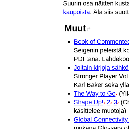
Suurin osa näitten kusta
kaupoista
. Älä siis suot
Muut
#
Book of Commente
Seigenin peleistä k
PDF:änä. Lähdekoo
Joitain kirjoja säh
Stronger Player Vol
Karl Baker sekä yllä
The Way to Go
(Yll
Shape Up!
2
3
(Ch
käsittelee muotoja)
Global Connectivity
mukana Glossary of