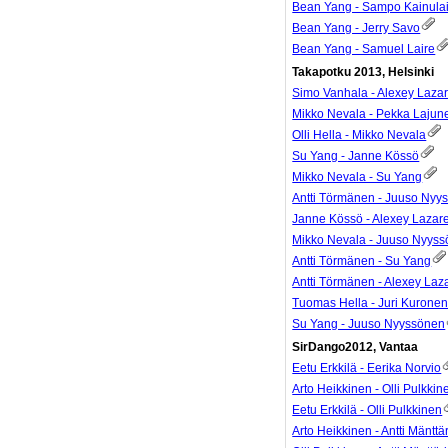
Bean Yang - Sampo Kainula
Bean Yang - Jerry Savo
Bean Yang - Samuel Laire
Takapotku 2013, Helsinki
Simo Vanhala - Alexey Laza
Mikko Nevala - Pekka Lajun
Olli Hella - Mikko Nevala
Su Yang - Janne Kössö
Mikko Nevala - Su Yang
Antti Törmänen - Juuso Nyy
Janne Kössö - Alexey Lazar
Mikko Nevala - Juuso Nyys
Antti Törmänen - Su Yang
Antti Törmänen - Alexey Laz
Tuomas Hella - Juri Kurone
Su Yang - Juuso Nyyssönen
SirDango2012, Vantaa
Eetu Erkkilä - Eerika Norvio
Arto Heikkinen - Olli Pulkkin
Eetu Erkkilä - Olli Pulkkinen
Arto Heikkinen - Antti Mänttär