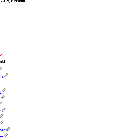
2015, Helsinki
n
nki
ola
n
n
e
önen
en