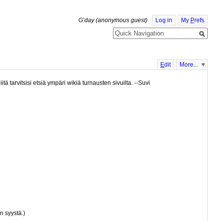
G’day (anonymous guest)
Log in
My
P
refs
E
dit
More...
tä tarvitsisi etsiä ympäri wikiä turnausten sivuilta. --Suvi
n syystä.)