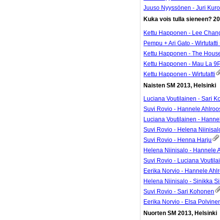
Juuso Nyyssönen - Juri Kur
Kuka vois tulla sieneen? 20
Kettu Happonen - Lee Chan
Pempu + Ari Gato - Wirtutatti
Kettu Happonen - The Hous
Kettu Happonen - Mau La 9
Kettu Happonen - Wirtutatti
Naisten SM 2013, Helsinki
Luciana Voutilainen - Sari 
Suvi Rovio - Hannele Ahlroo
Luciana Voutilainen - Hanne
Suvi Rovio - Helena Niinisal
Suvi Rovio - Henna Harju
Helena Niinisalo - Hannele 
Suvi Rovio - Luciana Voutila
Eerika Norvio - Hannele Ahl
Helena Niinisalo - Sinikka Si
Suvi Rovio - Sari Kohonen
Eerika Norvio - Elsa Polvine
Nuorten SM 2013, Helsinki