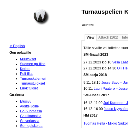
Turnauspelien K
Your trail:
V
iew
A
ttach (161)
I
nfo
In English
Tälle sivulle voi tallettaa su
Gon pelaajille
SM-finaali 2023
Muutokset
27.12.2023 klo 10
Vesa Laati
Suomen go-liitto
27.12.2023 klo 14.30
Olli He
Kerhot
Peli-illat
SM-sarja 2018
Turnauskalenteri
9.11. 18:15
Jesse Savo – Ju
Turnaustulokset
Luokitukset
10.11.
Lauri Paatero – Jess
Go-tietoa
SM-Finaali 2017
Etusivu
16.12. 11:00
Juri Kuronen -
Aloittelijoille
16.12. 16:00
Juuso Nyyssöne
Go Suomessa
HM 2017
Go ulkomailla
Go verkossa
Tuomas Hella - Mikko Siuko
Gon opiskelua