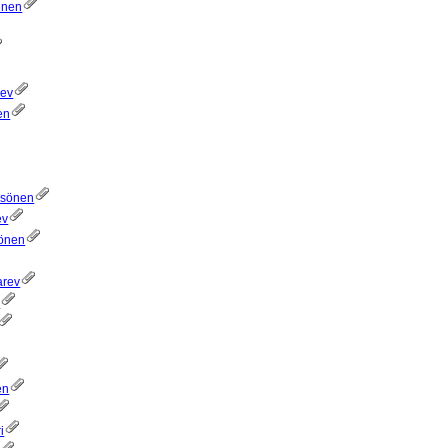
inen
rev
en
ssönen
ev
sönen
arev
n
en
i