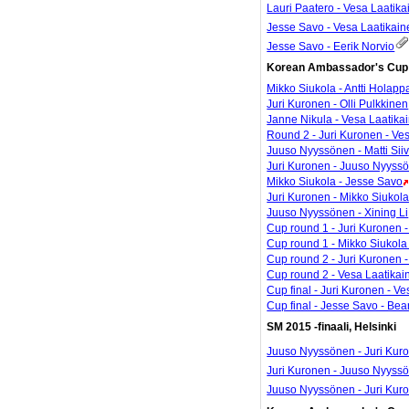
Lauri Paatero - Vesa Laatik
Jesse Savo - Vesa Laatikain
Jesse Savo - Eerik Norvio
Korean Ambassador's Cup 
Mikko Siukola - Antti Holapp
Juri Kuronen - Olli Pulkkinen
Janne Nikula - Vesa Laatika
Round 2 - Juri Kuronen - Ve
Juuso Nyyssönen - Matti Sii
Juri Kuronen - Juuso Nyyss
Mikko Siukola - Jesse Savo
Juri Kuronen - Mikko Siukol
Juuso Nyyssönen - Xining Li
Cup round 1 - Juri Kuronen 
Cup round 1 - Mikko Siukol
Cup round 2 - Juri Kuronen 
Cup round 2 - Vesa Laatikai
Cup final - Juri Kuronen - V
Cup final - Jesse Savo - Be
SM 2015 -finaali, Helsinki
Juuso Nyyssönen - Juri Kur
Juri Kuronen - Juuso Nyyss
Juuso Nyyssönen - Juri Kur