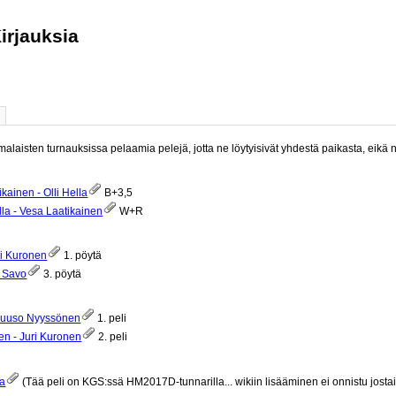
irjauksia
omalaisten turnauksissa pelaamia pelejä, jotta ne löytyisivät yhdestä paikasta, eikä nii
kainen - Olli Hella
B+3,5
lla - Vesa Laatikainen
W+R
ri Kuronen
1. pöytä
e Savo
3. pöytä
 Juuso Nyyssönen
1. peli
n - Juri Kuronen
2. peli
la
(Tää peli on KGS:ssä HM2017D-tunnarilla... wikiin lisääminen ei onnistu jostai