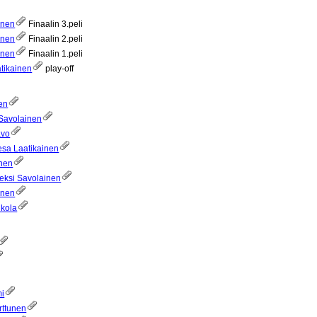
onen
Finaalin 3.peli
onen
Finaalin 2.peli
önen
Finaalin 1.peli
tikainen
play-off
en
 Savolainen
avo
esa Laatikainen
inen
eksi Savolainen
önen
ukola
mi
rttunen