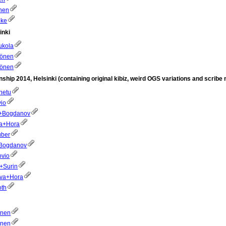
anen
oke
inki
ukola
sönen
sönen
ip 2014, Helsinki (containing original kibiz, weird OGS variations and scribe
hetu
vio
rg+Bogdanov
va+Hora
uber
+Bogdanov
ovio
a+Surin
ova+Hora
oth
önen
onen