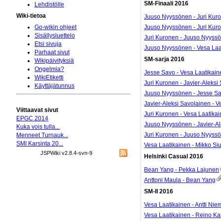
SM-Finaali 2016
Lehdistölle
Wiki-tietoa
Juuso Nyyssönen - Juri Kur
Juuso Nyyssönen - Juri Kur
Go-wikin ohjeet
Sisällysluettelo
Juri Kuronen - Juuso Nyyss
Etsi sivuja
Juuso Nyyssönen - Vesa Laa
Parhaat sivut
SM-sarja 2016
Wikipäivityksiä
Ongelmia?
Jesse Savo - Vesa Laatikain
WikiEtiketti
Juri Kuronen - Javier-Aleksi
Käyttäjätunnus
Juuso Nyyssönen - Jesse S
Javier-Aleksi Savolainen - V
Viittaavat sivut
Juri Kuronen - Vesa Laatika
EPGC 2014
Juuso Nyyssönen - Javier-Al
Kuka vois tulla...
Juri Kuronen - Juuso Nyyss
Menneet Turnauk...
SMI Karsinta 20...
Vesa Laatikainen - Mikko Si
JSPWiki v2.8.4-svn-9
Helsinki Casual 2016
Bean Yang - Pekka Lajunen
Anttoni Maula - Bean Yang
SM-II 2016
Vesa Laatikainen - Antti Nie
Vesa Laatikainen - Reino Ka