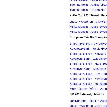
Tuomas Hella - Jaakko Virt
Tuomas Hella - Tuukka Mur
YliGo Cup 2014 finaali, Hels
Juuso Nyyssönen - Mikko Si
Mikko Siukola - Juuso Nyys
Mikko Siukola - Juuso Nyys
European Pair Go Championsh
Shiksina+Shiksin - Avram+G
Kovaleva+Surin - Rovio+Ro
Shiksina+Shiksin - Kalsbe
Kovaleva+Surin - Zaloudko
Shiksina+Shiksin - Marz+Te
Kovaleva+Surin - Kalsberg
Shiksina+Shiksin - Rovio+R
Shiksina+Shiksin - Kovalev
Shiksina+Shiksin - Zaloudk
Marz+Teuber - Wåhlin+Almr
SM 2013 -finaali, Helsinki
Juri Kuronen - Juuso Nyyss
Juuso Nyyssönen - Juri Kur