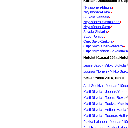
Korean Ambassador's Cup 
Nyyssönen-Maula
Nyyssönen-Laire
Siukola-Vanhala
Nyyssönen-Savolainen
Nyyssönen-Savo
Siivola-Siukola
Savo-Pempu
Cup: Savo-Siukola
Cup: Savolainen-Paatero
Cup: Nyyssönen-Savolaine
Helsinki Casual 2014, Helsi
Jesse Savo - Mikko Siukola
Joonas Ylönen - Mikko Siuk
SMI-karsinta 2014, Turku
Antti Soukka - Joonas Ylöne
Matti Siivola - Joonas Ylöne
Matti Siivola - Teemu Rovio
Matti Siivola - Tuukka Murok
Matti Siivola - Anttoni Maula
Matti Siivola - Tuomas Hella
Pekka Lajunen - Joonas Yl
Antti Holappa - Pekka Lajun