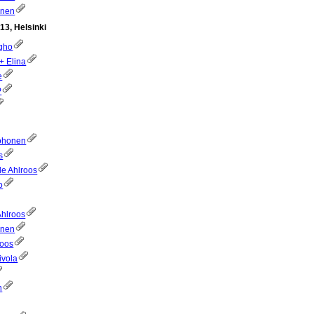
onen
13, Helsinki
gho
 + Elina
e
P
Kohonen
s
le Ahlroos
o
Ahlroos
inen
roos
ivola
n