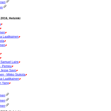
ainen
en
2016, Helsinki
a
inen
sa Laatikainen
vola
önen
a
- Samuel Laire
a - Pempu
- Jesse Savo
nen - Mikko Siukola
esa Laatikainen
an Yang
onen
önen
onen