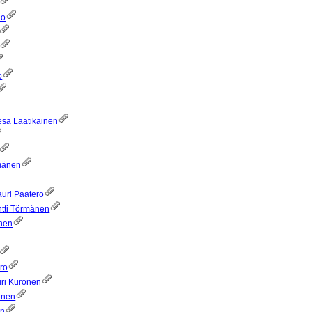
io
o
esa Laatikainen
rmänen
auri Paatero
ntti Törmänen
inen
ero
uri Kuronen
ainen
en